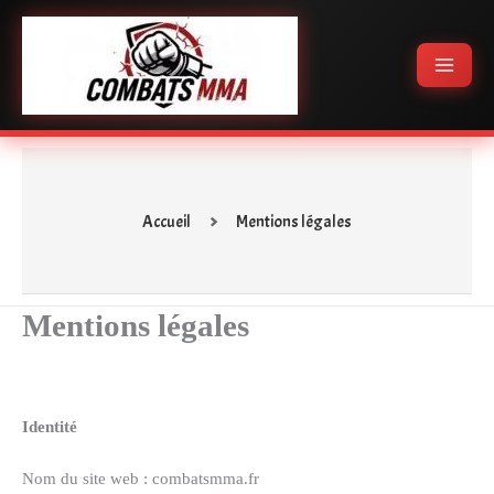
Aller
Main
au
Menu
contenu
Accueil
Mentions légales
Mentions légales
Identité
Nom du site web : combatsmma.fr