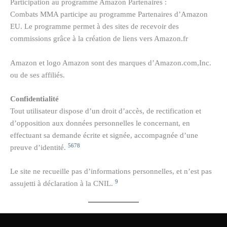
Participation au programme Amazon Partenaires :
Combats MMA participe au programme Partenaires d’Amazon
EU. Le programme permet à des sites de recevoir des
commissions grâce à la création de liens vers Amazon.fr
Amazon et logo Amazon sont des marques d’Amazon.com,Inc.
ou de ses affiliés.
Confidentialité
Tout utilisateur dispose d’un droit d’accès, de rectification et
d’opposition aux données personnelles le concernant, en
effectuant sa demande écrite et signée, accompagnée d’une
5
6
7
8
preuve d’identité.
Le site ne recueille pas d’informations personnelles, et n’est pas
9
assujetti à déclaration à la CNIL.