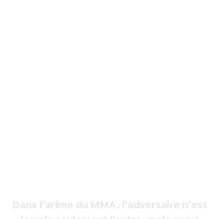
Dans l’arène du MMA, l’adversaire n’est