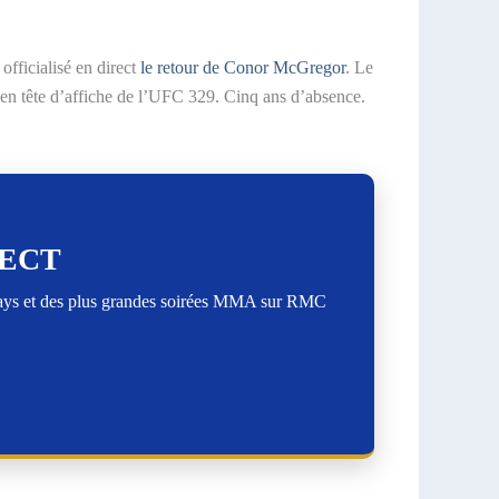
fficialisé en direct
le retour de Conor McGregor
. Le
 en tête d’affiche de l’UFC 329. Cinq ans d’absence.
RECT
lays et des plus grandes soirées MMA sur RMC