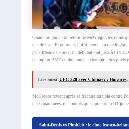
Quand on parlait du retour de McGregor, les noms qui
tête de liste. Et pourtant, l’affrontement a une logi
par l’Irlandais alors qu’il débutait tout juste à l’UF
champion BMF en titre, ancien champion des poids plu
Lire aussi
UFC 328 avec Chimaev : Horaires,
McGregor revient après sa fracture du tibia contre Poi
dates manquées, de contrats qui capotent. Le 11 juille
Saint-Denis vs Pimblett : le choc franco-brita