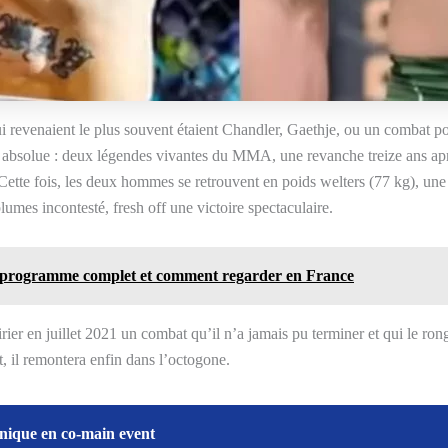
 revenaient le plus souvent étaient Chandler, Gaethje, ou un combat pou
que absolue : deux légendes vivantes du MMA, une revanche treize ans ap
C. Cette fois, les deux hommes se retrouvent en poids welters (77 kg), un
mes incontesté, fresh off une victoire spectaculaire.
 programme complet et comment regarder en France
rier en juillet 2021 un combat qu’il n’a jamais pu terminer et qui le ro
t, il remontera enfin dans l’octogone.
nnique en co-main event