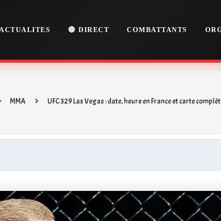
ACTUALITES
🔴 DIRECT
COMBATTANTS
ORG
MMA
UFC 329 Las Vegas : date, heure en France et carte complèt