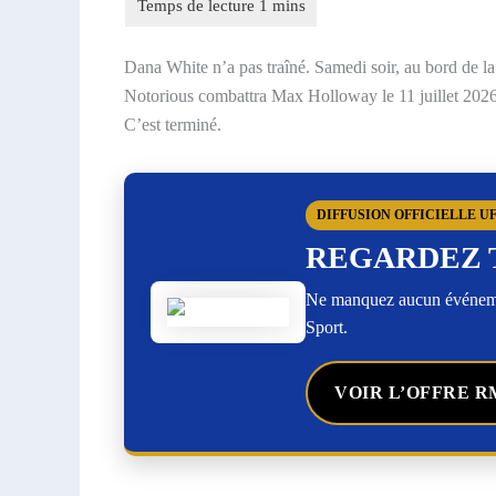
Dana White n’a pas traîné. Samedi soir, au bord de l
Notorious combattra Max Holloway le 11 juillet 2026 
C’est terminé.
DIFFUSION OFFICIELLE U
REGARDEZ 
Ne manquez aucun événemen
Sport.
VOIR L’OFFRE R