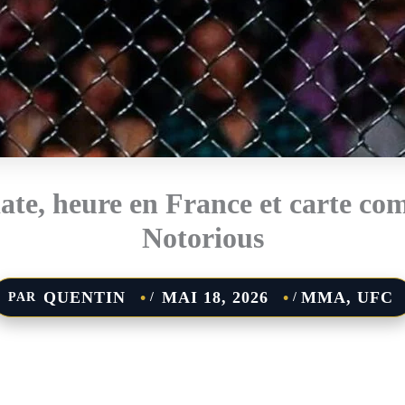
te, heure en France et carte com
Notorious
QUENTIN
MAI 18, 2026
MMA
,
UFC
PAR
/
/