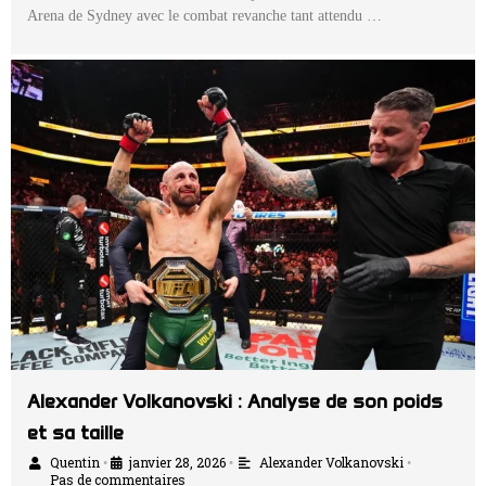
Arena de Sydney avec le combat revanche tant attendu …
Alexander Volkanovski : Analyse de son poids
et sa taille
Quentin
janvier 28, 2026
Alexander Volkanovski
•
•
•
Pas de commentaires