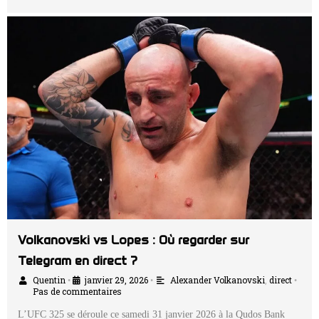
Volkanovski vs Lopes : Où regarder sur
Telegram en direct ?
Quentin
janvier 29, 2026
Alexander Volkanovski
,
direct
•
•
•
Pas de commentaires
L’UFC 325 se déroule ce samedi 31 janvier 2026 à la Qudos Bank