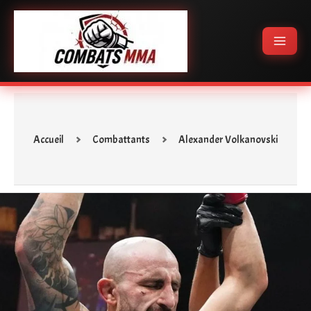
Aller
Main
au
Menu
contenu
Accueil
Combattants
Alexander Volkanovski
Alexander Volkanovski