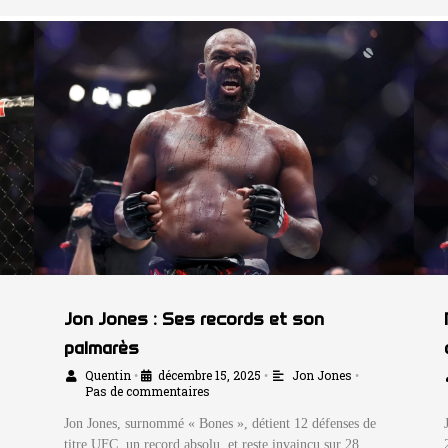
Jon Jones : Ses records et son
palmarès
Quentin
décembre 15, 2025
Jon Jones
•
•
•
Pas de commentaires
Jon Jones, surnommé « Bones », détient 12 défenses de
titre UFC, un record absolu, et reste invaincu sur 28