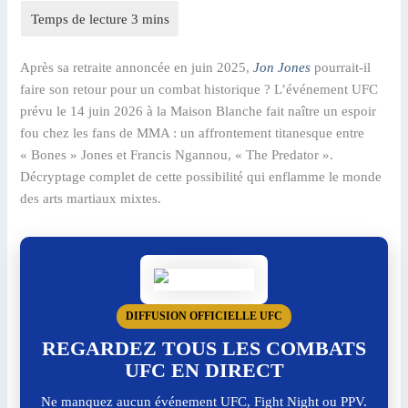
Après sa retraite annoncée en juin 2025,
Jon Jones
pourrait-il
faire son retour pour un combat historique ? L’événement UFC
prévu le 14 juin 2026 à la Maison Blanche fait naître un espoir
fou chez les fans de MMA : un affrontement titanesque entre
« Bones » Jones et Francis Ngannou, « The Predator ».
Décryptage complet de cette possibilité qui enflamme le monde
des arts martiaux mixtes.
DIFFUSION OFFICIELLE UFC
REGARDEZ TOUS LES COMBATS
UFC EN DIRECT
Ne manquez aucun événement UFC, Fight Night ou PPV.