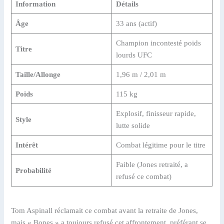
Information
Détails
Âge
33 ans (actif)
Champion incontesté poids
Titre
lourds UFC
Taille/Allonge
1,96 m / 2,01 m
Poids
115 kg
Explosif, finisseur rapide,
Style
lutte solide
Intérêt
Combat légitime pour le titre
Faible (Jones retraité, a
Probabilité
refusé ce combat)
Tom Aspinall réclamait ce combat avant la retraite de Jones,
mais « Bones » a toujours refusé cet affrontement, préférant se