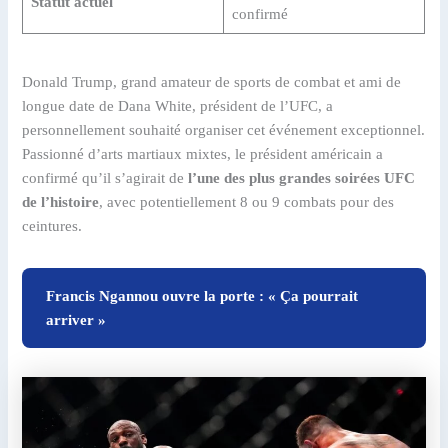
Statut actuel
confirmé
Donald Trump, grand amateur de sports de combat et ami de
longue date de Dana White, président de l’UFC, a
personnellement souhaité organiser cet événement exceptionnel.
Passionné d’arts martiaux mixtes, le président américain a
confirmé qu’il s’agirait de
l’une des plus grandes soirées UFC
de l’histoire
, avec potentiellement 8 ou 9 combats pour des
ceintures.
Francis Ngannou ouvre la porte : « Ça pourrait
arriver »