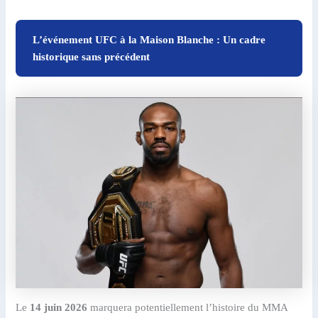
L’événement UFC à la Maison Blanche : Un cadre
historique sans précédent
Le
14 juin 2026
marquera potentiellement l’histoire du MMA