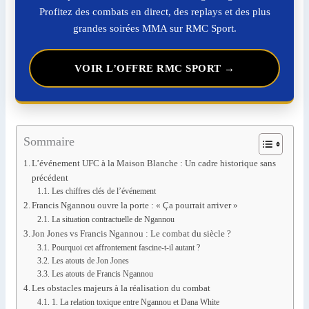
Profitez des combats en direct, des replays et des plus
grandes soirées MMA sur RMC Sport.
VOIR L’OFFRE RMC SPORT →
Sommaire
L’événement UFC à la Maison Blanche : Un cadre historique sans
précédent
Les chiffres clés de l’événement
Francis Ngannou ouvre la porte : « Ça pourrait arriver »
La situation contractuelle de Ngannou
Jon Jones vs Francis Ngannou : Le combat du siècle ?
Pourquoi cet affrontement fascine-t-il autant ?
Les atouts de Jon Jones
Les atouts de Francis Ngannou
Les obstacles majeurs à la réalisation du combat
1. La relation toxique entre Ngannou et Dana White