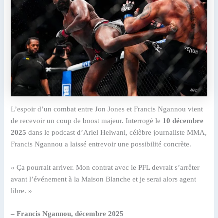
L’espoir d’un combat entre Jon Jones et Francis Ngannou vient
de recevoir un coup de boost majeur. Interrogé le
10 décembre
2025
dans le podcast d’Ariel Helwani, célèbre journaliste MMA,
Francis Ngannou a laissé entrevoir une possibilité concrète.
« Ça pourrait arriver. Mon contrat avec le PFL devrait s’arrêter
avant l’événement à la Maison Blanche et je serai alors agent
libre. »
– Francis Ngannou, décembre 2025