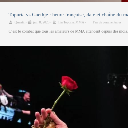
Topuria vs Gaethje : heure française, date et chaîne du
Quentin
•
juin 8, 2026
•
Ilia Topuria
,
MMA
•
Pas de commentaires
C’est le combat que tous les amateurs de MMA attendent depuis des mois