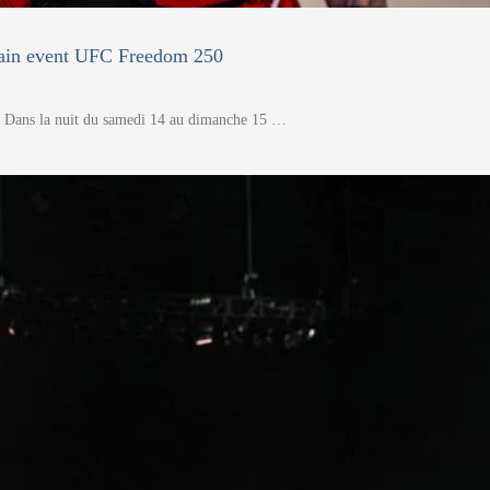
 main event UFC Freedom 250
. Dans la nuit du samedi 14 au dimanche 15 …