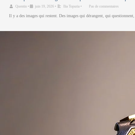
Quentin
•
juin 19, 2026
•
Ilia Topuria
•
Pas de commentaires
Il y a des images qui restent. Des images qui dérangent, qui questionnent