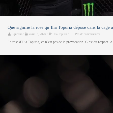
Que signifie la rose qu’Ilia Topuria dépose dans la cage 
Quentin
•
avril 15, 2026
•
Ilia Topuria
•
Pas de commentaires
La rose d’Ilia Topuria, ce n’est pas de la provocation. C’est du respect.