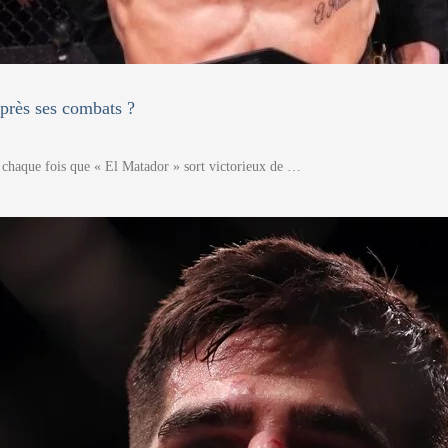
après ses combats ?
 À chaque fois que « El Matador » sort victorieux de …