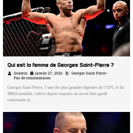
Qui est la femme de Georges Saint-Pierre ?
Quentin
janvier 27, 2026
Georges Saint Pierre
•
•
•
Pas de commentaires
Georges Saint-Pierre, l’une des plus grandes légendes de l’UFC et du
MMA mondial, cultive depuis toujours un secret bien gardé
concernant sa …