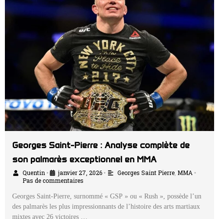
Georges Saint-Pierre : Analyse complète de
son palmarès exceptionnel en MMA
Quentin
janvier 27, 2026
Georges Saint Pierre
,
MMA
•
•
•
Pas de commentaires
Georges Saint-Pierre, surnommé « GSP » ou « Rush », possède l’un
des palmarès les plus impressionnants de l’histoire des arts martiaux
mixtes avec 26 victoires …