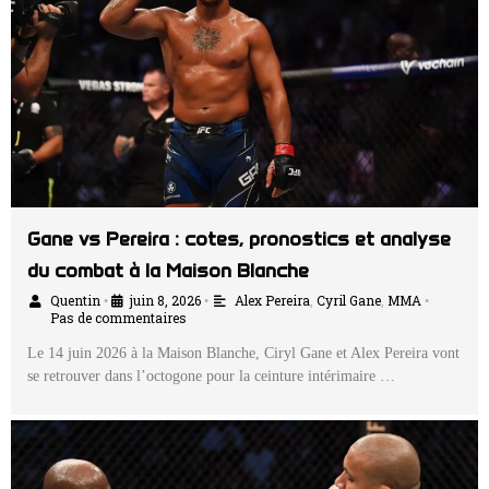
Gane vs Pereira : cotes, pronostics et analyse
du combat à la Maison Blanche
Quentin
juin 8, 2026
Alex Pereira
,
Cyril Gane
,
MMA
•
•
•
Pas de commentaires
Le 14 juin 2026 à la Maison Blanche, Ciryl Gane et Alex Pereira vont
se retrouver dans l’octogone pour la ceinture intérimaire …