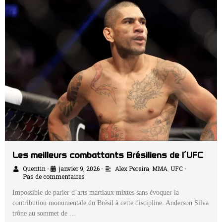
Les meilleurs combattants Brésiliens de l’UFC
Quentin
janvier 9, 2026
Alex Pereira
,
MMA
,
UFC
•
•
•
Pas de commentaires
Impossible de parler d’arts martiaux mixtes sans évoquer la
contribution monumentale du Brésil à cette discipline. Anderson Silva
trône au sommet de …