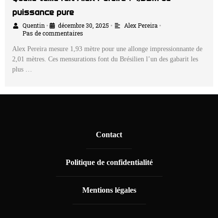
puissance pure
Quentin
décembre 30, 2025
Alex Pereira
•
•
•
Pas de commentaires
Alex Pereira mesure 1,93 mètre pour une allonge impressionnante de
2,01 mètres. Ces mensurations font du Brésilien l’un des gabarit les
plus …
Contact
Politique de confidentialité
Mentions légales