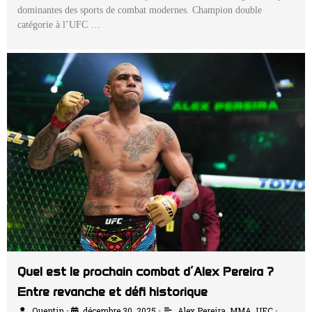
dominantes des sports de combat modernes. Champion double
catégorie à l’UFC …
Quel est le prochain combat d’Alex Pereira ?
Entre revanche et défi historique
Quentin
décembre 30, 2025
Alex Pereira
,
MMA
,
UFC
•
•
•