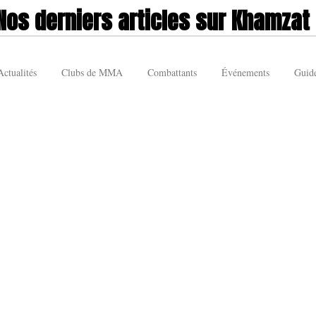
Nos derniers articles sur Khamzat 
Actualités
Clubs de MMA
Combattants
Événements
Guid