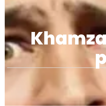
Khamzat
p