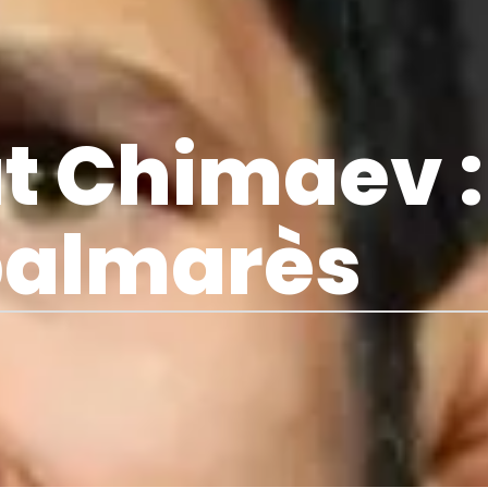
 Chimaev :
almarès