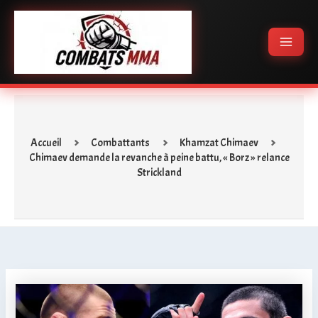
Aller
Main
au
Menu
contenu
Accueil
Combattants
Khamzat Chimaev
Chimaev demande la revanche à peine battu, « Borz » relance
Strickland