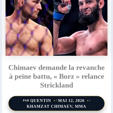
Chimaev demande la revanche
à peine battu, « Borz » relance
Strickland
QUENTIN
MAI 12, 2026
PAR
/
/
KHAMZAT CHIMAEV
,
MMA