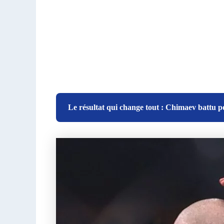
Le résultat qui change tout : Chimaev battu p