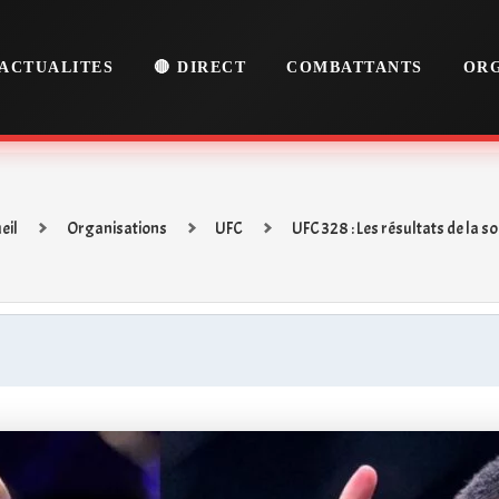
ACTUALITES
🔴 DIRECT
COMBATTANTS
ORG
eil
Organisations
UFC
UFC 328 : Les résultats de la soi