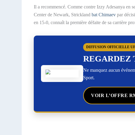
Il a recommencé. Comme contre Izzy Adesanya en sept
Center de Newark, Strickland
bat Chimaev
par décis
en 15-0, connaît la première défaite de sa carrière pro
DIFFUSION OFFICIELLE U
REGARDEZ 
Ne manquez aucun événemen
Sport.
VOIR L’OFFRE R