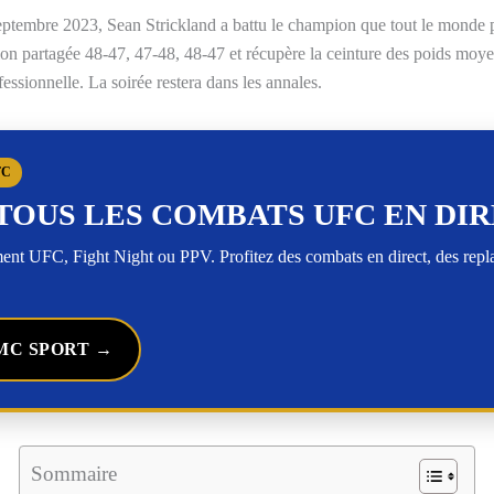
embre 2023, Sean Strickland a battu le champion que tout le monde pe
ion partagée 48-47, 47-48, 48-47 et récupère la ceinture des poids mo
fessionnelle. La soirée restera dans les annales.
FC
TOUS LES COMBATS UFC EN DI
t UFC, Fight Night ou PPV. Profitez des combats en direct, des rep
MC SPORT →
Sommaire