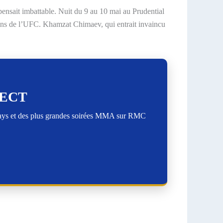
nsait imbattable. Nuit du 9 au 10 mai au Prudential
yens de l’UFC. Khamzat Chimaev, qui entrait invaincu
RECT
lays et des plus grandes soirées MMA sur RMC