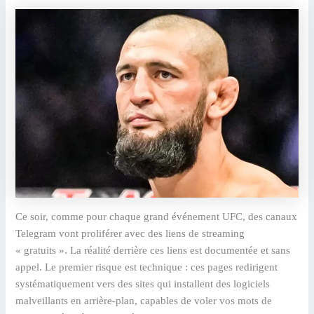
Ce soir, comme pour chaque grand événement UFC, des canaux
Telegram vont proliférer avec des liens de streaming
« gratuits ». La réalité derrière ces liens est documentée et sans
appel. Le premier risque est technique : ces pages redirigent
systématiquement vers des sites qui installent des logiciels
malveillants en arrière-plan, capables de voler vos mots de