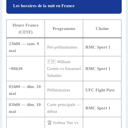
Les horaires de la nuit en France
Heure France
Programme
Chaîne
(CEST)
23h00 — sam. 9
Pré-préliminaires
RMC Sport 1
mai
🇫🇷 William
~00h30
Gomis vs Emanuel
RMC Sport 1
Sabatini
01h00 — dim. 10
Préliminaires
UFC Fight Pass
mai
03h00 — dim. 10
Carte principale —
RMC Sport 1
mai
début
🏆 Joshua Van vs