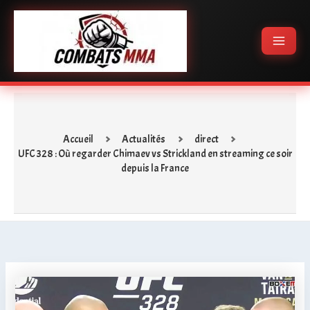
Aller
Main
au
Menu
contenu
Accueil
Actualités
direct
UFC 328 : Où regarder Chimaev vs Strickland en streaming ce soir
depuis la France