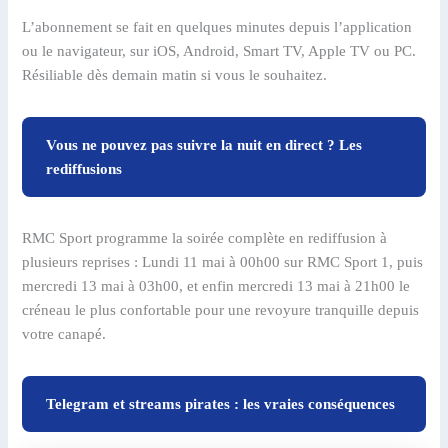
L’abonnement se fait en quelques minutes depuis l’application
ou le navigateur, sur iOS, Android, Smart TV, Apple TV ou PC.
Résiliable dès demain matin si vous le souhaitez.
Vous ne pouvez pas suivre la nuit en direct ? Les
rediffusions
RMC Sport programme la soirée complète en rediffusion à
plusieurs reprises : Lundi 11 mai à 00h00 sur RMC Sport 1, puis
mercredi 13 mai à 03h00, et enfin mercredi 13 mai à 21h00 le
créneau le plus confortable pour une revoyure tranquille depuis
votre canapé.
Telegram et streams pirates : les vraies conséquences