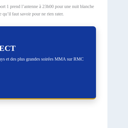
ort 1 prend l’antenne à 23h00 pour une nuit blanche
u’il faut savoir pour ne rien rater.
RECT
lays et des plus grandes soirées MMA sur RMC