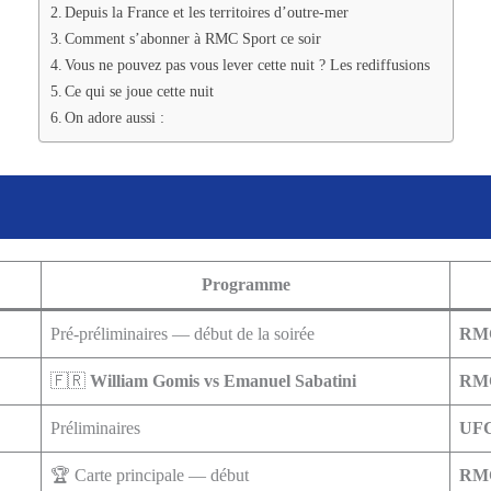
Depuis la France et les territoires d’outre-mer
Comment s’abonner à RMC Sport ce soir
Vous ne pouvez pas vous lever cette nuit ? Les rediffusions
Ce qui se joue cette nuit
On adore aussi :
Programme
Pré-préliminaires — début de la soirée
RMC
🇫🇷
William Gomis vs Emanuel Sabatini
RMC
Préliminaires
UFC
🏆 Carte principale — début
RMC