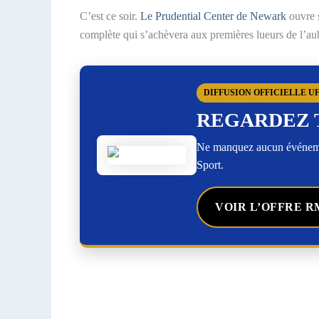
C’est ce soir.
Le Prudential Center de Newark
ouvre s
complète qui s’achèvera aux premières lueurs de l’aub
DIFFUSION OFFICIELLE U
REGARDEZ 
Ne manquez aucun événemen
Sport.
VOIR L’OFFRE R