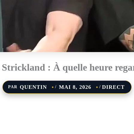
trickland : À quelle heure regar
QUENTIN
MAI 8, 2026
DIRECT
PAR
/
/