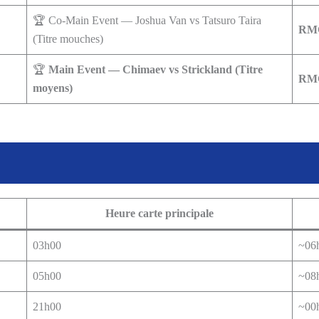
🏆 Co-Main Event — Joshua Van vs Tatsuro Taira
RMC
(Titre mouches)
🏆
Main Event — Chimaev vs Strickland (Titre
RMC
moyens)
Heure carte principale
03h00
~06
05h00
~08
21h00
~00