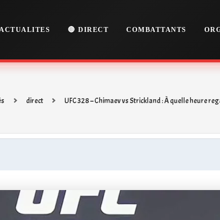
ACTUALITES
🔴 DIRECT
COMBATTANTS
ORG
és
direct
UFC 328 – Chimaev vs Strickland : À quelle heure rega