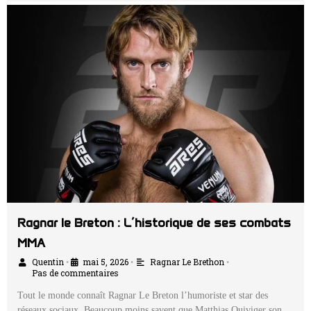
Ragnar le Breton : L’historique de ses combats
MMA
Quentin
mai 5, 2026
Ragnar Le Brethon
•
•
•
Pas de commentaires
Tout le monde connaît Ragnar Le Breton l’humoriste et star des
réseaux sociaux. Beaucoup moins savent que Matthias Quiviger son