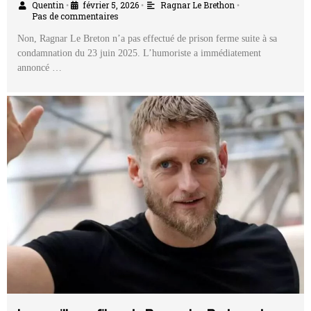
Quentin
février 5, 2026
Ragnar Le Brethon
•
•
•
Pas de commentaires
Non, Ragnar Le Breton n’a pas effectué de prison ferme suite à sa
condamnation du 23 juin 2025. L’humoriste a immédiatement
annoncé …