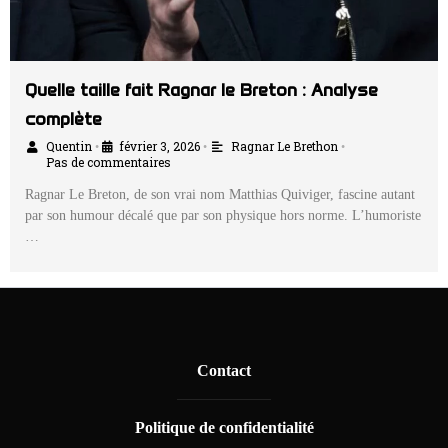
Quelle taille fait Ragnar le Breton : Analyse
complète
Quentin
février 3, 2026
Ragnar Le Brethon
•
•
•
Pas de commentaires
Ragnar Le Breton, de son vrai nom Matthias Quiviger, fascine autant
par son humour décalé que par son physique hors norme. L’humoriste
…
Contact
Politique de confidentialité