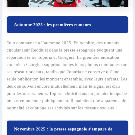
Automne 2025 : les premières rumeurs
Tout commence à l’automne 2025. En octobre, des rumeurs
circulant sur Reddit et dans la presse espagnole évoquent une
séparation entre Topuria et Giorgina. La première indication
concrète : Giorgina supprime toutes leurs photos communes sur
ses réseaux sociaux, tandis que Topuria ne conserve qu’une
seule publication les montrant ensemble, avec leurs enfants. Les
deux se suivent encore mutuellement, mais le signal est clair
pour les observateurs. Topuria choisit dans un premier temps de
ne pas commenter publiquement. Il maintient une apparence de
normalité et continue ses activités sur les réseaux sociaux.
Novembre 2025 : la presse espagnole s’empare de