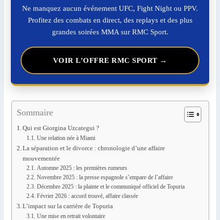
Ne manquez aucun événement UFC, Fight Night ou PPV.
Profitez des combats en direct, des replays et des plus
grandes soirées MMA sur RMC Sport.
VOIR L’OFFRE RMC SPORT →
Sommaire
Qui est Giorgina Uzcategui ?
Une relation née à Miami
La séparation et le divorce : chronologie d’une affaire
mouvementée
Automne 2025 : les premières rumeurs
Novembre 2025 : la presse espagnole s’empare de l’affaire
Décembre 2025 : la plainte et le communiqué officiel de Topuria
Février 2026 : accord trouvé, affaire classée
L’impact sur la carrière de Topuria
Une mise en retrait volontaire