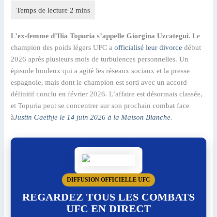
L’ex-femme d’Ilia Topuria s’appelle Giorgina Uzcategui.
Le
champion des poids légers UFC a
officialisé leur divorce
début
2026 après plusieurs mois de turbulences personnelles. Un
épisode houleux qui a agité les réseaux sociaux et la presse
espagnole, mais dont le champion est sorti avec un accord
définitif conclu en février 2026. L’affaire est désormais classée,
et Topuria peut se concentrer sur son prochain combat face
à
Justin Gaethje le 14 juin 2026 à la Maison Blanche
.
DIFFUSION OFFICIELLE UFC
REGARDEZ TOUS LES COMBATS
UFC EN DIRECT