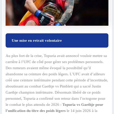
Une mise en retrait volontaire
Au plus fort de la crise, Topuria avait annoncé vouloir mettre sa
carrière à l’UFC de côté pour gérer ses problèmes personnels.
Des rumeurs avaient même évoqué la possibilité qu’il
abandonne sa ceinture des poids légers. L’UFC avait d’ailleurs
créé une ceinture intérimaire pendant cette période d’incertitude,
aboutissant au combat Gaethje vs Pimblett qui a sacré Justin
Gaethje champion intérimaire. Désormais libéré de ce poids
personnel, Topuria a confirmé son retour dans l’octogone pour
le combat le plus attendu de 2026 :
Topuria vs Gaethje pour
l’unification du titre des poids légers
le 14 juin 2026 à la