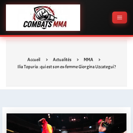
Aller
Main
au
Menu
contenu
Accueil
Actualités
MMA
Ilia Topuria : qui est son ex-femme Giorgina Uzcategui ?