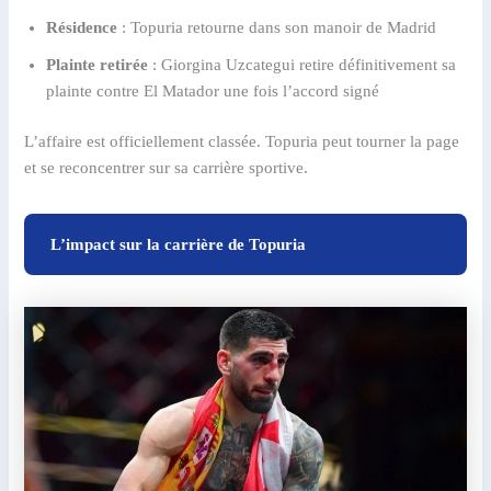
Résidence
: Topuria retourne dans son manoir de Madrid
Plainte retirée
: Giorgina Uzcategui retire définitivement sa
plainte contre El Matador une fois l’accord signé
L’affaire est officiellement classée. Topuria peut tourner la page
et se reconcentrer sur sa carrière sportive.
L’impact sur la carrière de Topuria