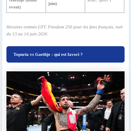
juin)
event)
Horaires estimés UFC Freedom 250 pour les fans français, nuit
du 13 au 14 juin 2026
Topuria vs Gaethje : qui est favori ?