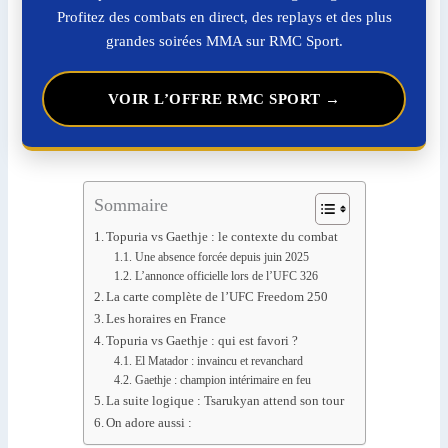
Profitez des combats en direct, des replays et des plus
grandes soirées MMA sur RMC Sport.
VOIR L’OFFRE RMC SPORT →
Sommaire
Topuria vs Gaethje : le contexte du combat
Une absence forcée depuis juin 2025
L’annonce officielle lors de l’UFC 326
La carte complète de l’UFC Freedom 250
Les horaires en France
Topuria vs Gaethje : qui est favori ?
El Matador : invaincu et revanchard
Gaethje : champion intérimaire en feu
La suite logique : Tsarukyan attend son tour
On adore aussi :