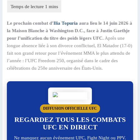
Le prochain combat d’
Ilia Topuria
aura lieu le 14 juin 2026 à
la Maison Blanche à Washington D.C., face à Justin Gaethje
pour l’unification du titre des poids légers UFC.
Après une
longue absence liée à son divorce conflictuel, El Matador (17-0)
fait son grand retour pour l’événement MMA le plus attendu de
l’année : l’UFC Freedom 250, organisé dans le cadre des
célébrations du 250e anniversaire des États-Unis.
DIFFUSION OFFICIELLE UFC
REGARDEZ TOUS LES COMBATS
UFC EN DIRECT
Ne manquez aucun événement UFC, Fight Night ou PPV.