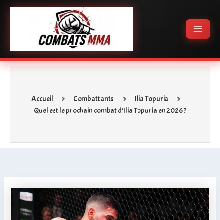
Aller
Main
au
Menu
contenu
Accueil
Combattants
Ilia Topuria
Quel est le prochain combat d’Ilia Topuria en 2026 ?