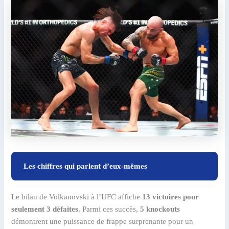
Les chiffres qui parlent d’eux-mêmes
Le bilan de Volkanovski à l’UFC affiche
13 victoires pour
seulement 3 défaites
. Parmi ces succès,
5 knockouts
démontrent une puissance de frappe surprenante pour un