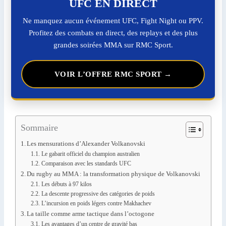
UFC EN DIRECT
Ne manquez aucun événement UFC, Fight Night ou PPV.
Profitez des combats en direct, des replays et des plus
grandes soirées MMA sur RMC Sport.
VOIR L’OFFRE RMC SPORT →
Sommaire
Les mensurations d’Alexander Volkanovski
Le gabarit officiel du champion australien
Comparaison avec les standards UFC
Du rugby au MMA : la transformation physique de Volkanovski
Les débuts à 97 kilos
La descente progressive des catégories de poids
L’incursion en poids légers contre Makhachev
La taille comme arme tactique dans l’octogone
Les avantages d’un centre de gravité bas