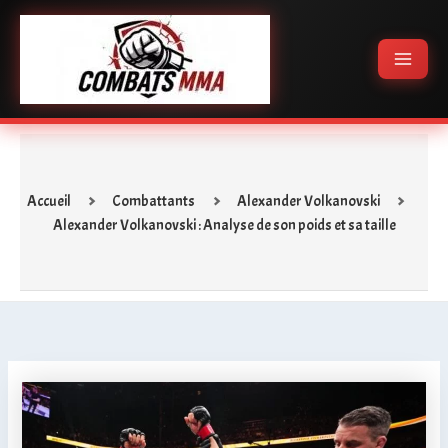
Aller
Main
au
Menu
contenu
Accueil
Combattants
Alexander Volkanovski
Alexander Volkanovski : Analyse de son poids et sa taille