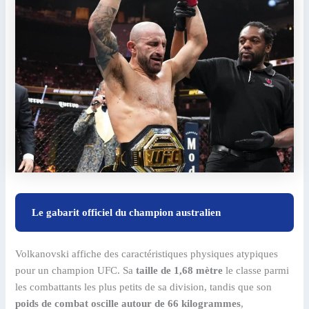
Le gabarit officiel du champion australien
Volkanovski affiche des caractéristiques physiques atypiques
pour un champion UFC. Sa
taille de 1,68 mètre
le classe parmi
les combattants les plus petits de sa division, tandis que son
poids de combat oscille autour de 66 kilogrammes
,