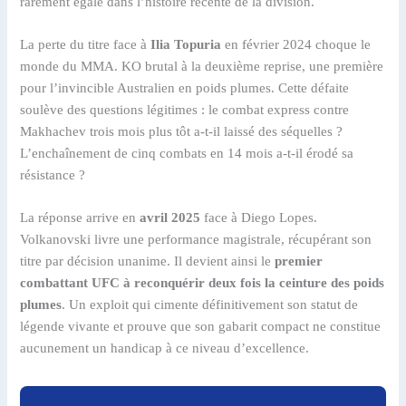
rarement égalé dans l’histoire récente de la division.
La perte du titre face à
Ilia Topuria
en février 2024 choque le
monde du MMA. KO brutal à la deuxième reprise, une première
pour l’invincible Australien en poids plumes. Cette défaite
soulève des questions légitimes : le combat express contre
Makhachev trois mois plus tôt a-t-il laissé des séquelles ?
L’enchaînement de cinq combats en 14 mois a-t-il érodé sa
résistance ?
La réponse arrive en
avril 2025
face à Diego Lopes.
Volkanovski livre une performance magistrale, récupérant son
titre par décision unanime. Il devient ainsi le
premier
combattant UFC à reconquérir deux fois la ceinture des poids
plumes
. Un exploit qui cimente définitivement son statut de
légende vivante et prouve que son gabarit compact ne constitue
aucunement un handicap à ce niveau d’excellence.