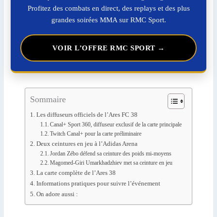
Profitez des combats en direct, des replays et des plus
grandes soirées MMA sur RMC Sport.
VOIR L’OFFRE RMC SPORT →
Sommaire
Les diffuseurs officiels de l’Ares FC 38
Canal+ Sport 360, diffuseur exclusif de la carte principale
Twitch Canal+ pour la carte préliminaire
Deux ceintures en jeu à l’Adidas Arena
Jordan Zébo défend sa ceinture des poids mi-moyens
Magomed-Giri Umarkhadzhiev met sa ceinture en jeu
La carte complète de l’Ares 38
Informations pratiques pour suivre l’événement
On adore aussi :