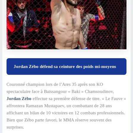
Jordan Zébo défend sa ceinture des poids mi-moyens
Couronné champion lors de l’Ares 35 après son KO
spectaculaire face à Baïssangour « Baki » Chamsoudinov,
Jordan Zébo
effectue sa première défense de titre. « Le Fauve »
affrontera Ramazan Mustapaev, un combattant de 28 ans
affichant un bilan de 10 victoires en 12 combats professionnels.
Bien que Zébo parte favori, le MMA réserve souvent des
surprises.