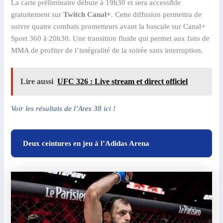
La carte préliminaire débute à 19h30 et sera accessible
gratuitement sur
Twitch Canal+
. Cette diffusion permettra de
suivre quatre combats prometteurs avant la bascule sur Canal+
Sport 360 à 20h30. Une transition fluide qui permet aux fans de
MMA de profiter de l’intégralité de la soirée sans interruption.
Lire aussi
UFC 326 : Live stream et direct officiel
Voir les résultats de l’Ares 38 ici !
Deux ceintures en jeu à l’Adidas Arena