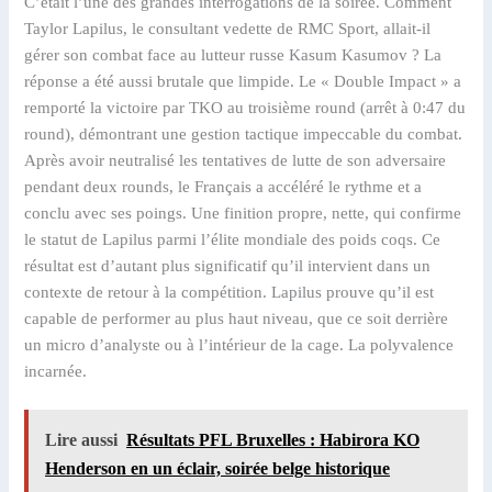
C’était l’une des grandes interrogations de la soirée. Comment
Taylor Lapilus, le consultant vedette de RMC Sport, allait-il
gérer son combat face au lutteur russe Kasum Kasumov ? La
réponse a été aussi brutale que limpide. Le « Double Impact » a
remporté la victoire par TKO au troisième round (arrêt à 0:47 du
round), démontrant une gestion tactique impeccable du combat.
Après avoir neutralisé les tentatives de lutte de son adversaire
pendant deux rounds, le Français a accéléré le rythme et a
conclu avec ses poings. Une finition propre, nette, qui confirme
le statut de Lapilus parmi l’élite mondiale des poids coqs. Ce
résultat est d’autant plus significatif qu’il intervient dans un
contexte de retour à la compétition. Lapilus prouve qu’il est
capable de performer au plus haut niveau, que ce soit derrière
un micro d’analyste ou à l’intérieur de la cage. La polyvalence
incarnée.
Lire aussi
Résultats PFL Bruxelles : Habirora KO
Henderson en un éclair, soirée belge historique