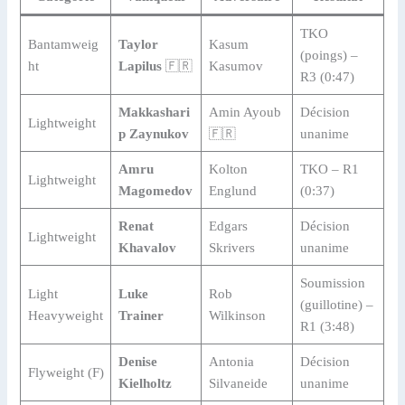
TKO
Bantamweig
Taylor
Kasum
(poings) –
ht
Lapilus
🇫🇷
Kasumov
R3 (0:47)
Makkashari
Amin Ayoub
Décision
Lightweight
p Zaynukov
🇫🇷
unanime
Amru
Kolton
TKO – R1
Lightweight
Magomedov
Englund
(0:37)
Renat
Edgars
Décision
Lightweight
Khavalov
Skrivers
unanime
Soumission
Light
Luke
Rob
(guillotine) –
Heavyweight
Trainer
Wilkinson
R1 (3:48)
Denise
Antonia
Décision
Flyweight (F)
Kielholtz
Silvaneide
unanime