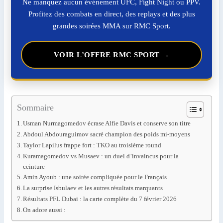
Ne manquez aucun événement UFC, Fight Night ou PPV.
Profitez des combats en direct, des replays et des plus
grandes soirées MMA sur RMC Sport.
VOIR L’OFFRE RMC SPORT →
Sommaire
Usman Nurmagomedov écrase Alfie Davis et conserve son titre
Abdoul Abdouraguimov sacré champion des poids mi-moyens
Taylor Lapilus frappe fort : TKO au troisième round
Kuramagomedov vs Musaev : un duel d’invaincus pour la
ceinture
Amin Ayoub : une soirée compliquée pour le Français
La surprise Isbulaev et les autres résultats marquants
Résultats PFL Dubai : la carte complète du 7 février 2026
On adore aussi :