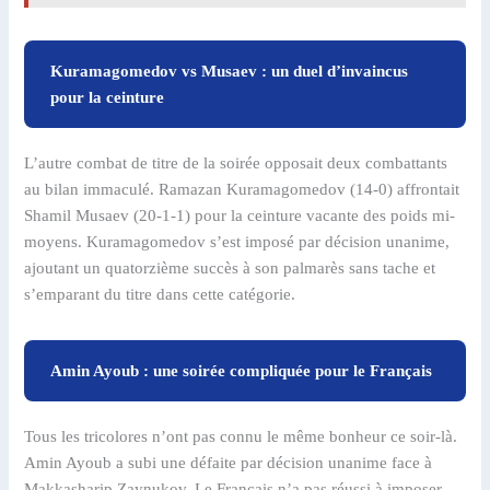
Kuramagomedov vs Musaev : un duel d’invaincus
pour la ceinture
L’autre combat de titre de la soirée opposait deux combattants
au bilan immaculé. Ramazan Kuramagomedov (14-0) affrontait
Shamil Musaev (20-1-1) pour la ceinture vacante des poids mi-
moyens. Kuramagomedov s’est imposé par décision unanime,
ajoutant un quatorzième succès à son palmarès sans tache et
s’emparant du titre dans cette catégorie.
Amin Ayoub : une soirée compliquée pour le Français
Tous les tricolores n’ont pas connu le même bonheur ce soir-là.
Amin Ayoub a subi une défaite par décision unanime face à
Makkasharip Zaynukov. Le Français n’a pas réussi à imposer