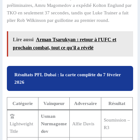
préliminaires, Amru Magomedov a expédié Kolton Englund par
TKO en seulement 37 secondes, tandis que Luke Trainer a fait
plier Rob Wilkinson par guillotine au premier round.
Lire aussi
Arman Tsarukyan : retour à l'UFC et
prochain combat, tout ce qu'il a révélé
Résultats PFL Dubai : la carte complète du 7 février
2026
Catégorie
Vainqueur
Adversaire
Résultat
🏆
Usman
Soumission –
Lightweight
Nurmagome
Alfie Davis
R3
Title
dov