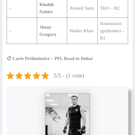
Khabib
–
Ahmed Sami
TKO – R2
Nabiev
Soumission
Jhony
–
Haider Khan
(guillotine) –
Gregory
R1
📋 Carte Préliminaire – PFL Road to Dubai
5/5 - (1 vote)