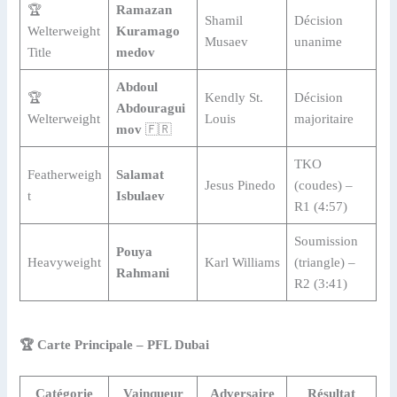
🏆
Ramazan
Shamil
Décision
Welterweight
Kuramago
Musaev
unanime
Title
medov
Abdoul
🏆
Kendly St.
Décision
Abdouragui
Welterweight
Louis
majoritaire
mov
🇫🇷
TKO
Featherweigh
Salamat
Jesus Pinedo
(coudes) –
t
Isbulaev
R1 (4:57)
Soumission
Pouya
Heavyweight
Karl Williams
(triangle) –
Rahmani
R2 (3:41)
🏆 Carte Principale – PFL Dubai
Catégorie
Vainqueur
Adversaire
Résultat