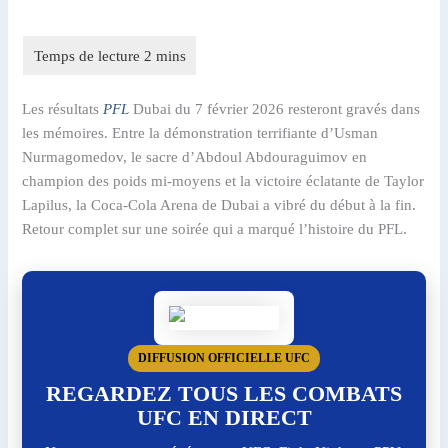
Les résultats
PFL
Dubai du 7 février 2026 resteront gravés dans
les mémoires. Entre la démonstration terrifiante d’Usman
Nurmagomedov, le sacre d’Abdoul Abdouraguimov en
champion des poids mi-moyens et la victoire éclatante de Taylor
Lapilus, la Coca-Cola Arena de Dubai a vibré du début à la fin.
Retour complet sur une soirée qui a marqué l’histoire du PFL.
DIFFUSION OFFICIELLE UFC
REGARDEZ TOUS LES COMBATS
UFC EN DIRECT