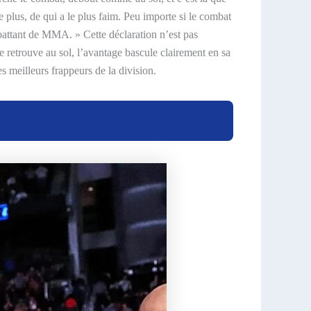
le plus, de qui a le plus faim. Peu importe si le combat
 combattant de MMA. » Cette déclaration n’est pas
e retrouve au sol, l’avantage bascule clairement en sa
s meilleurs frappeurs de la division.