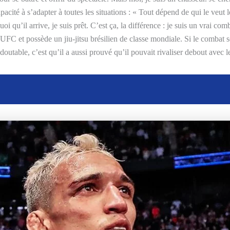
apacité à s’adapter à toutes les situations : « Tout dépend de qui le veut 
. Quoi qu’il arrive, je suis prêt. C’est ça, la différence : je suis un vrai
UFC et possède un jiu-jitsu brésilien de classe mondiale. Si le combat s
utable, c’est qu’il a aussi prouvé qu’il pouvait rivaliser debout avec le