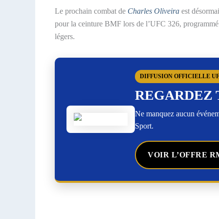
Le prochain combat de
Charles Oliveira
est désormai
pour la ceinture BMF lors de l’UFC 326, programmé le
légers.
DIFFUSION OFFICIELLE U
REGARDEZ 
Ne manquez aucun événemen
Sport.
VOIR L’OFFRE R