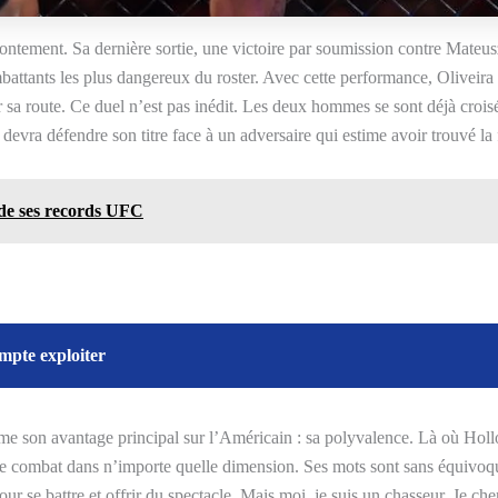
ontement. Sa dernière sortie, une victoire par soumission contre Mateu
mbattants les plus dangereux du roster. Avec cette performance, Oliveir
 sa route. Ce duel n’est pas inédit. Les deux hommes se sont déjà crois
devra défendre son titre face à un adversaire qui estime avoir trouvé la 
 de ses records UFC
ompte exploiter
me son avantage principal sur l’Américain : sa polyvalence. Là où Hol
le combat dans n’importe quelle dimension. Ses mots sont sans équiv
r se battre et offrir du spectacle. Mais moi, je suis un chasseur. Je ch