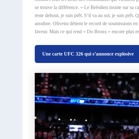
se trouve la différence. » Le Brésilien insiste sur sa c
reste debout, je suis prêt. S’il va au sol, je suis prêt
anodine. Oliveira détient le record de soumissions en 
faveur. Mais ce qui rend « Do Bronx » encore plus redo
Une carte UFC 326 qui s’annonce explosive