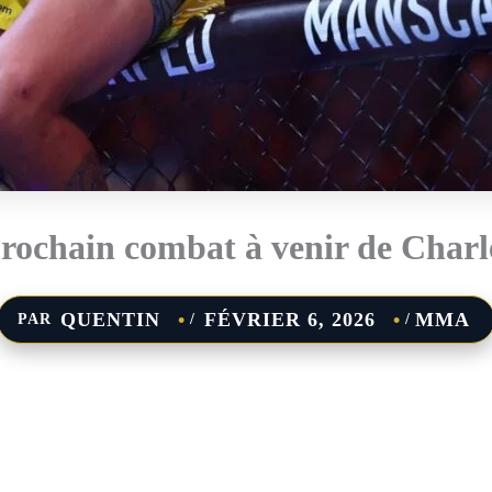
prochain combat à venir de Charl
QUENTIN
FÉVRIER 6, 2026
MMA
PAR
/
/