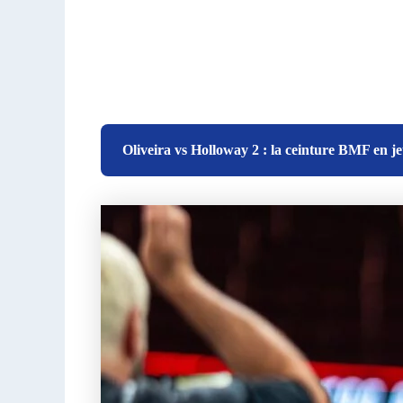
Oliveira vs Holloway 2 : la ceinture BMF en j