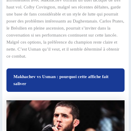
affrontement avec Makhachev offrirait un duel tactique de très
haut vol. Colby Covington, malgré ses récentes défaites, garde
une base de fans considérable et un style de lutte qui pourrait
poser des problèmes intéressants au Daghestanais. Carlos Prates,
le Brésilien en pleine ascension, pourrait s’inviter dans la
conversation si ses performances continuent sur cette lancée.
Malgré ces options, la préférence du champion reste claire et
nette. C’est Usman qu’il veut, et il semble déterminé à obtenir
ce combat.
Makhachev vs Usman : pourquoi cette affiche fait
saliver