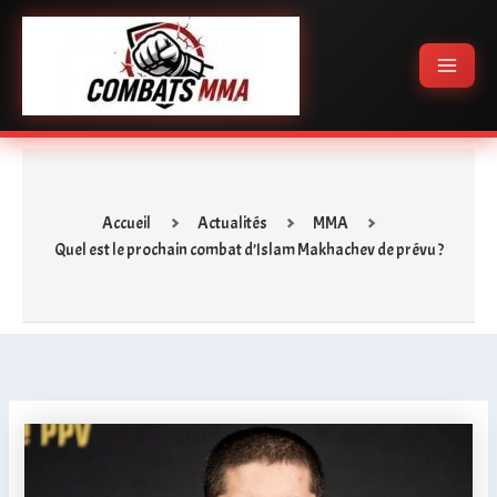
Aller
Main
au
Menu
contenu
Accueil
Actualités
MMA
Quel est le prochain combat d’Islam Makhachev de prévu ?