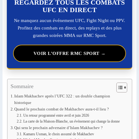
REGARDEZ TOUS LES COMBATS
UFC EN DIRECT
Ne manquez aucun événement UFC, Fight Night ou PPV.
Profitez des combats en direct, des replays et des plus
grandes soirées MMA sur RMC Sport.
VOIR L’OFFRE RMC SPORT →
Sommaire
Islam Makhachev après l’UFC 322 : un double champion
historique
Quand le prochain combat de Makhachev aura-t-il lieu ?
Un retour programmé entre avril et juin 2026
La carte de la Maison-Blanche, un événement qui change la donne
Qui sera le prochain adversaire d’Islam Makhachev ?
Kamaru Usman, le choix assumé de Makhachev