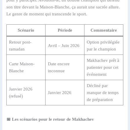
pour y participer. Avouons-le, un double champion qui défend
son titre devant la Maison-Blanche, ça aurait une sacrée allure.
Le genre de moment qui transcende le sport.
Scénario
Période
Commentaire
Retour post-
Option privilégiée
Avril – Juin 2026
ramadan
par le champion
Makhachev prêt à
Carte Maison-
Date encore
patienter pour cet
Blanche
inconnue
événement
Décliné par
Janvier 2026
Janvier 2026
manque de temps
(refusé)
de préparation
📅 Les scénarios pour le retour de Makhachev