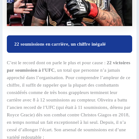
22 soumissions en carrière, un chiffre inégalé
C’est le record dont on parle le plus et pour cause :
22 victoires
par soumission à l’UFC
, un total que personne n’a jamais
approché dans l’organisation. Pour comprendre l’ampleur de ce
chiffre, il suffit de rappeler que la plupart des combattants
considérés comme de très bons grappleurs terminent leur
carrière avec 8 à 12 soumissions au compteur. Oliveira a battu
l’ancien record de l’UFC (qui était à 11 soumissions, détenu par
Royce Gracie) dès son combat contre Christos Giagos en 2018,
en temps normal un fait exceptionnel à lui seul. Depuis, il n’a
cessé d’allonger l’écart. Son arsenal de soumissions est d’une
variété redoutable :