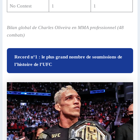
No Contest
1
1
Bilan global de Charles Oliveira en MMA professionnel (48
combats)
Record n°1 : le plus grand nombre de soumissions de
l’histoire de l’UFC