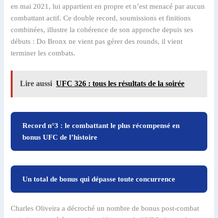
en mai 2021, lui appartient en propre et n’est menacé par aucun
combattant actif. Ce double record, soumissions et finitions
combinées, illustre la cohérence de son approche depuis ses
débuts : Do Bronx ne vient pas gérer des rounds, il vient
terminer les combats.
Lire aussi
UFC 326 : tous les résultats de la soirée
Record n°3 : le combattant le plus récompensé en
bonus UFC de l’histoire
Un total de bonus qui dépasse toute concurrence
Charles Oliveira a décroché un nombre de bonus post-combat