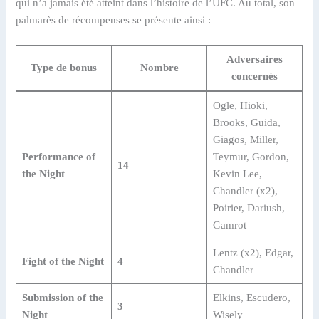
qui n’a jamais été atteint dans l’histoire de l’UFC. Au total, son
palmarès de récompenses se présente ainsi :
Adversaires
Type de bonus
Nombre
concernés
Ogle, Hioki,
Brooks, Guida,
Giagos, Miller,
Performance of
Teymur, Gordon,
14
the Night
Kevin Lee,
Chandler (x2),
Poirier, Dariush,
Gamrot
Lentz (x2), Edgar,
Fight of the Night
4
Chandler
Submission of the
Elkins, Escudero,
3
Night
Wisely