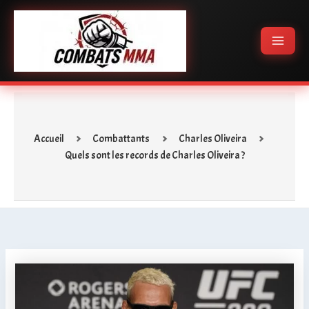
Aller
Main
au
Menu
contenu
Accueil
Combattants
Charles Oliveira
Quels sont les records de Charles Oliveira ?