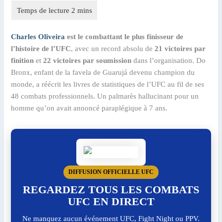
Charles Oliveira
est le combattant le plus finisseur de
l’histoire de l’UFC
, avec un record absolu de
21 victoires par
finition
et
22 victoires par soumission
dans l’organisation. Do
Bronx, enfant de la favela de Guarujá devenu champion du
monde, a réécrit les livres de statistiques de l’UFC au fil de ses
48 combats professionnels. Un palmarès hallucinant pour un
homme qu’on avait annoncé paraplégique à 7 ans.
DIFFUSION OFFICIELLE UFC
REGARDEZ TOUS LES COMBATS
UFC EN DIRECT
Ne manquez aucun événement UFC, Fight Night ou PPV.