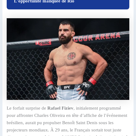
L’opportunité manquée de Rio
Le forfait surprise de
Rafael Fiziev
, initialement programmé
pour affronter Charles Oliveira en tête d’affiche de l’événement
brésilien, aurait pu propulser Benoît Saint Denis sous les
projecteurs mondiaux. À 29 ans, le Français sortait tout juste