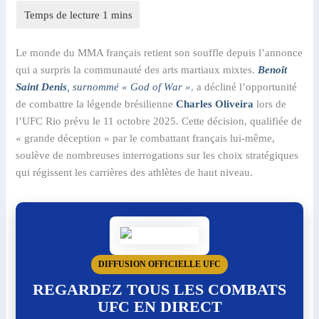
Le monde du MMA français retient son souffle depuis l’annonce
qui a surpris la communauté des arts martiaux mixtes.
Benoît
Saint Denis
, surnommé « God of War »
, a décliné l’opportunité
de combattre la légende brésilienne
Charles Oliveira
lors de
l’UFC Rio prévu le 11 octobre 2025. Cette décision, qualifiée de
« grande déception » par le combattant français lui-même,
soulève de nombreuses interrogations sur les choix stratégiques
qui régissent les carrières des athlètes de haut niveau.
DIFFUSION OFFICIELLE UFC
REGARDEZ TOUS LES COMBATS
UFC EN DIRECT