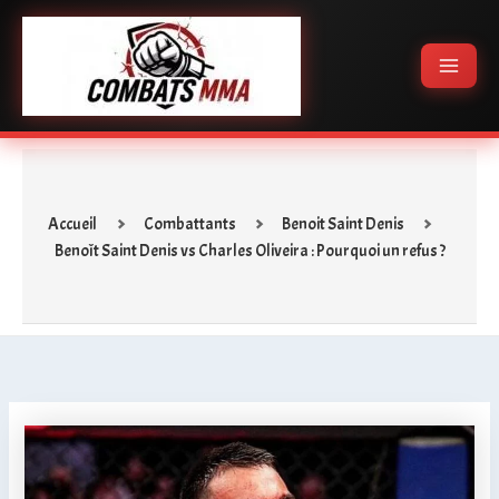
Aller
Main
au
Menu
contenu
Accueil
Combattants
Benoit Saint Denis
Benoît Saint Denis vs Charles Oliveira : Pourquoi un refus ?