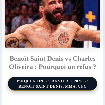
Benoît Saint Denis vs Charles
Oliveira : Pourquoi un refus ?
QUENTIN
JANVIER 8, 2026
PAR
/
/
BENOIT SAINT DENIS
,
MMA
,
UFC