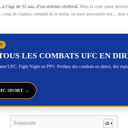
, à l’âge de 32 ans, d’un œdème cérébral.
Mais la vraie cause derrièr
 coup de chaleur, complot de la mafia, ou mort provoquée par… trop d’e
FC
TOUS LES COMBATS UFC EN DI
t UFC, Fight Night ou PPV. Profitez des combats en direct, des rep
MC SPORT →
Sommaire