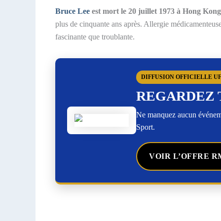
Bruce Lee
est mort le 20 juillet 1973 à Hong Kong
plus de cinquante ans après. Allergie médicamenteuse,
fascinante que troublante.
DIFFUSION OFFICIELLE U
REGARDEZ 
Ne manquez aucun événemen
Sport.
VOIR L’OFFRE R