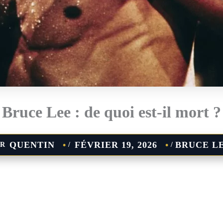
Bruce Lee : de quoi est-il mort ?
QUENTIN
FÉVRIER 19, 2026
BRUCE L
AR
/
/