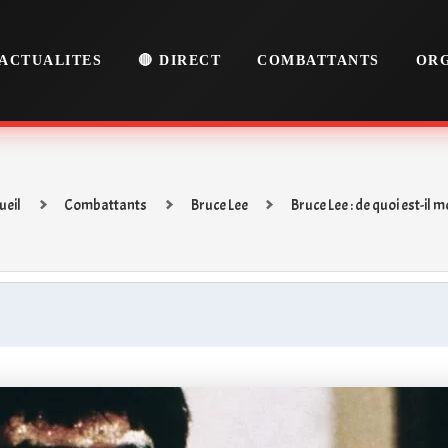
ACTUALITES
🔴 DIRECT
COMBATTANTS
ORG
ueil
Combattants
Bruce Lee
Bruce Lee : de quoi est-il m