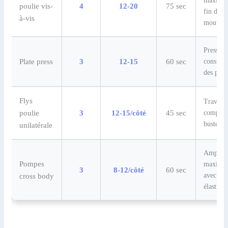
maximal
poulie vis-
4
12-20
75 sec
fin de
à-vis
mouvem
Pression
Plate press
3
12-15
60 sec
constant
des pau
Flys
Travers
poulie
3
12-15/côté
45 sec
complèt
buste
unilatérale
Amplitu
Pompes
maxima
3
8-12/côté
60 sec
avec
cross body
élastiqu