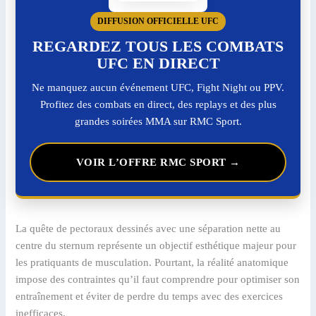
DIFFUSION OFFICIELLE UFC
REGARDEZ TOUS LES COMBATS
UFC EN DIRECT
Ne manquez aucun événement UFC, Fight Night ou PPV.
Profitez des combats en direct, des replays et des plus
grandes soirées MMA sur RMC Sport.
VOIR L’OFFRE RMC SPORT →
La quête de pectoraux dessinés avec une séparation nette au
centre du sternum représente un objectif esthétique majeur pour
les pratiquants de musculation. Pourtant, la réalité anatomique
impose des contraintes qu’il faut comprendre pour optimiser son
entraînement et éviter de perdre du temps avec des exercices
inefficaces.