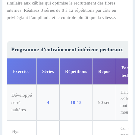
similaire aux câbles qui optimise le recrutement des fibres
internes. Réalisez 3 séries de 8 à 12 répétitions par côté en
privilégiant l’amplitude et le contrôle plutôt que la vitesse.
Programme d’entraînement intérieur pectoraux
Focus
Exercice
Séries
Répétitions
Repos
techni
Haltères
Développé
collés d
serré
4
10-15
90 sec
tout le
haltères
mouvem
Converg
Flys