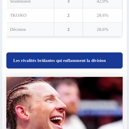
Soumission
3
42,9%
TKO/KO
2
28,6%
Décision
2
28,6%
Les rivalités brûlantes qui enflamment la division