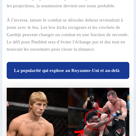
les projections, la soumission devient une issue probable.
À l’inverse, laisser le combat se dérouler debout reviendrait à
jouer avec le feu. Les low kicks ravageurs et les crochets de
Gaethje peuvent changer un combat en une fraction de seconde.
Le défi pour Pimblett sera d’éviter l’échange pur et dur tout en
trouvant les ouvertures pour closer la distance.
La popularité qui explose au Royaume-Uni et au-delà