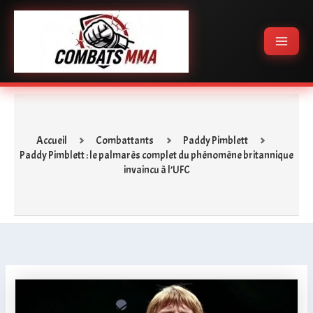
Aller
Main
au
Menu
contenu
Accueil
Combattants
Paddy Pimblett
Paddy Pimblett : le palmarès complet du phénomène britannique
invaincu à l’UFC