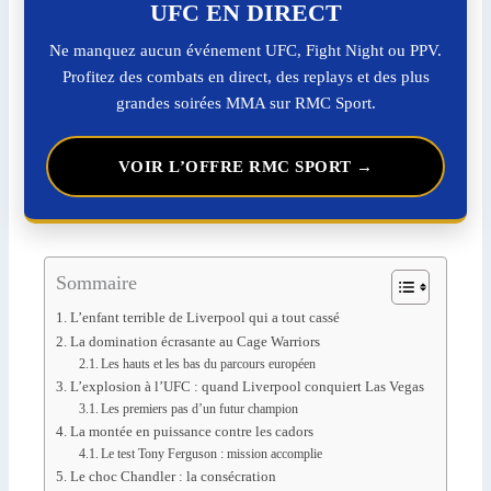
UFC EN DIRECT
Ne manquez aucun événement UFC, Fight Night ou PPV.
Profitez des combats en direct, des replays et des plus
grandes soirées MMA sur RMC Sport.
VOIR L’OFFRE RMC SPORT →
Sommaire
L’enfant terrible de Liverpool qui a tout cassé
La domination écrasante au Cage Warriors
Les hauts et les bas du parcours européen
L’explosion à l’UFC : quand Liverpool conquiert Las Vegas
Les premiers pas d’un futur champion
La montée en puissance contre les cadors
Le test Tony Ferguson : mission accomplie
Le choc Chandler : la consécration