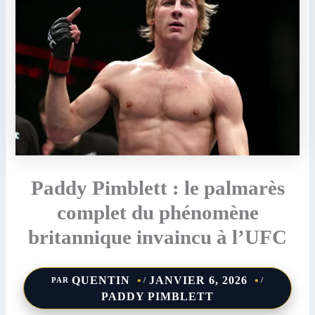
Paddy Pimblett : le palmarès
complet du phénomène
britannique invaincu à l’UFC
QUENTIN
JANVIER 6, 2026
PAR
/
/
PADDY PIMBLETT