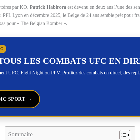
ctoires par KO,
Patrick Habirora
est devenu en deux ans l’une des se
u PFL Lyon en décembre 2025, le Belge de 24 ans semble prêt pour fran
t pas pour « The Belgian Bomber ».
FC
TOUS LES COMBATS UFC EN DI
t UFC, Fight Night ou PPV. Profitez des combats en direct, des rep
MC SPORT →
Sommaire