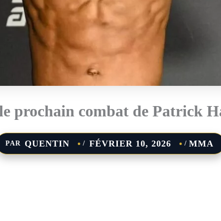
 le prochain combat de Patrick H
QUENTIN
FÉVRIER 10, 2026
MMA
PAR
/
/