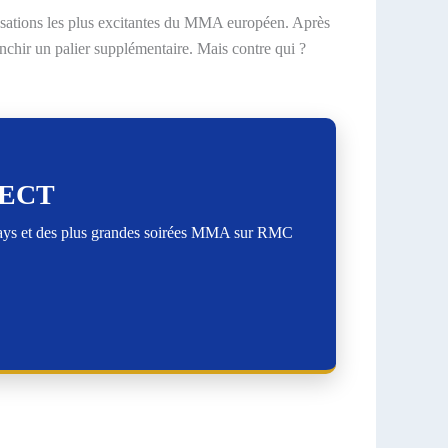
nsations les plus excitantes du MMA européen. Après
chir un palier supplémentaire. Mais contre qui ?
RECT
lays et des plus grandes soirées MMA sur RMC