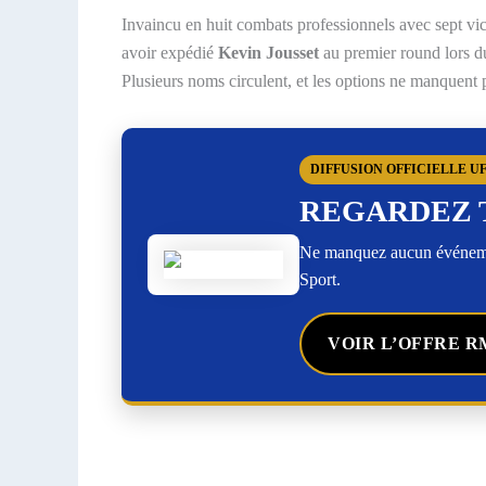
Invaincu en huit combats professionnels avec sept vi
avoir expédié
Kevin Jousset
au premier round lors d
Plusieurs noms circulent, et les options ne manquen
DIFFUSION OFFICIELLE U
REGARDEZ 
Ne manquez aucun événemen
Sport.
VOIR L’OFFRE R