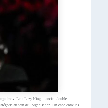
raguimov
. Le « Lazy King », ancien double
tégorie au sein de l’organisation. Un choc entre les