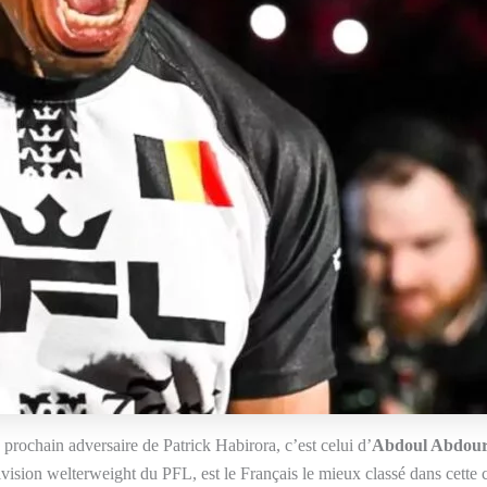
prochain adversaire de Patrick Habirora, c’est celui d’
Abdoul Abdou
sion welterweight du PFL, est le Français le mieux classé dans cette ca