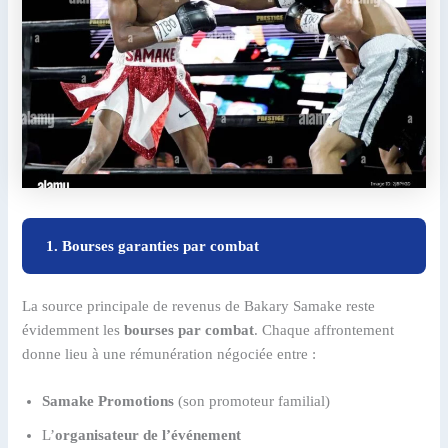
1. Bourses garanties par combat
La source principale de revenus de Bakary Samake reste
évidemment les
bourses par combat
. Chaque affrontement
donne lieu à une rémunération négociée entre :
Samake Promotions
(son promoteur familial)
L’
organisateur de l’événement