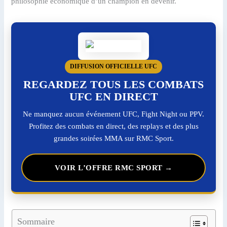
philosophie économique d’un champion en devenir.
DIFFUSION OFFICIELLE UFC
REGARDEZ TOUS LES COMBATS
UFC EN DIRECT
Ne manquez aucun événement UFC, Fight Night ou PPV.
Profitez des combats en direct, des replays et des plus
grandes soirées MMA sur RMC Sport.
VOIR L’OFFRE RMC SPORT →
Sommaire