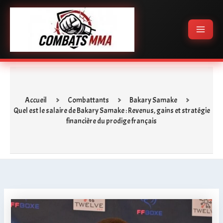
Aller
Main
au
Menu
contenu
Accueil
Combattants
Bakary Samake
Quel est le salaire de Bakary Samake : Revenus, gains et stratégie
financière du prodige français