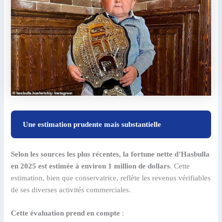
Une estimation prudente mais substantielle
Selon les sources les plus récentes, la fortune nette d’Hasbulla
en 2025 est estimée à environ 1 million de dollars
. Cette
estimation, bien que conservatrice, reflète les revenus vérifiables
de ses diverses activités commerciales.
Cette évaluation prend en compte
: