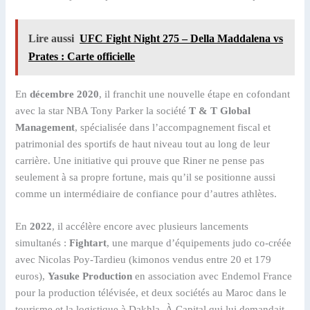
Lire aussi
UFC Fight Night 275 – Della Maddalena vs
Prates : Carte officielle
En
décembre 2020
, il franchit une nouvelle étape en cofondant
avec la star NBA Tony Parker la société
T & T Global
Management
, spécialisée dans l’accompagnement fiscal et
patrimonial des sportifs de haut niveau tout au long de leur
carrière. Une initiative qui prouve que Riner ne pense pas
seulement à sa propre fortune, mais qu’il se positionne aussi
comme un intermédiaire de confiance pour d’autres athlètes.
En
2022
, il accélère encore avec plusieurs lancements
simultanés :
Fightart
, une marque d’équipements judo co-créée
avec Nicolas Poy-Tardieu (kimonos vendus entre 20 et 179
euros),
Yasuke Production
en association avec Endemol France
pour la production télévisée, et deux sociétés au Maroc dans le
tourisme et la logistique à Dakhla. À Capital qui lui demandait