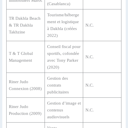
immobiliers Maroc
(Casablanca)
Tourisme/héberge
TR Dakhla Beach
ment et logistique
& TR Dakhla
N.C.
à Dakhla (créées
Takhzine
2022)
Conseil fiscal pour
T & T Global
sportifs, cofondée
N.C.
Management
avec Tony Parker
(2020)
Gestion des
Riner Judo
contrats
N.C.
Connexion (2008)
publicitaires
Gestion d’image et
Riner Judo
contenus
N.C.
Production (2009)
audiovisuels