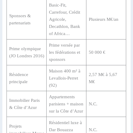
Basic-Fit,
Carrefour, Crédit
Sponsors &
Agricole,
Plusieurs M€/an
partenariats
Decathlon, Bank
of Africa…
Prime versée par
Prime olympique
les fédérations et
50 000 €
(JO Londres 2016)
sponsors
Maison 400 m² à
Résidence
2,57 M€ à 5,67
Levallois-Perret
principale
M€
(92)
Appartements
Immobilier Paris
parisiens + maison
N.C.
& Côte d’Azur
sur la Côte d’Azur
Résidentiel luxe à
Projets
Dar Bouazza
N.C.