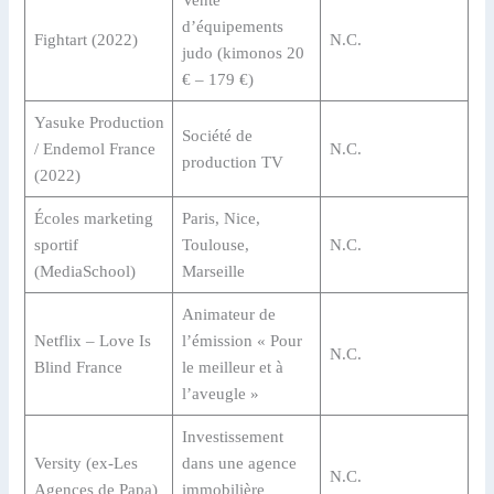
Vente
d’équipements
Fightart (2022)
N.C.
judo (kimonos 20
€ – 179 €)
Yasuke Production
Société de
/ Endemol France
N.C.
production TV
(2022)
Écoles marketing
Paris, Nice,
sportif
Toulouse,
N.C.
(MediaSchool)
Marseille
Animateur de
Netflix – Love Is
l’émission « Pour
N.C.
Blind France
le meilleur et à
l’aveugle »
Investissement
Versity (ex-Les
dans une agence
N.C.
Agences de Papa)
immobilière