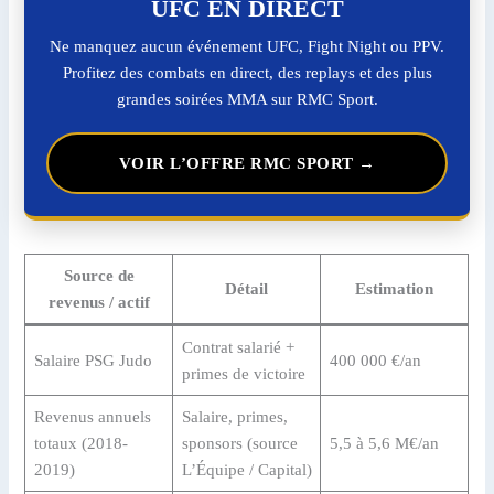
UFC EN DIRECT
Ne manquez aucun événement UFC, Fight Night ou PPV.
Profitez des combats en direct, des replays et des plus
grandes soirées MMA sur RMC Sport.
VOIR L’OFFRE RMC SPORT →
Source de
Détail
Estimation
revenus / actif
Contrat salarié +
Salaire PSG Judo
400 000 €/an
primes de victoire
Revenus annuels
Salaire, primes,
totaux (2018-
sponsors (source
5,5 à 5,6 M€/an
2019)
L’Équipe / Capital)