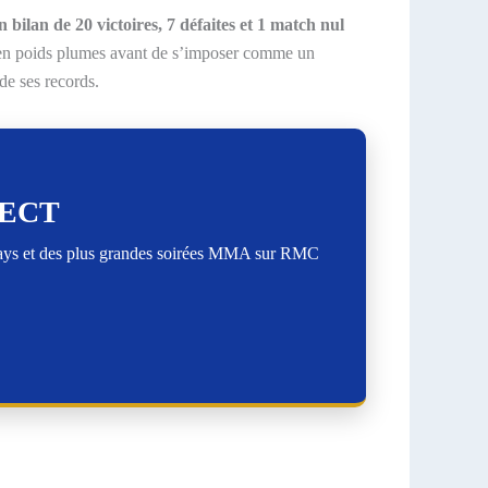
 bilan de 20 victoires, 7 défaites et 1 match nul
e en poids plumes avant de s’imposer comme un
de ses records.
RECT
lays et des plus grandes soirées MMA sur RMC