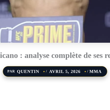
cano : analyse complète de ses 
QUENTIN
AVRIL 5, 2026
MMA
PAR
/
/