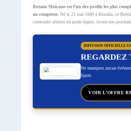
Renato Moicano est l’un des profils les plus comple
au compteur.
Né le 21 mai 1989 à Brasilia, ce Brési
contender sérieux en poids légers. Avant son prochai
DIFFUSION OFFICIELLE U
REGARDEZ 
Ne manquez aucun événemen
Sport.
VOIR L’OFFRE R