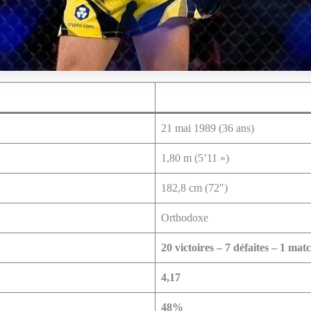
21 mai 1989 (36 ans)
1,80 m (5’11 »)
182,8 cm (72″)
Orthodoxe
20 victoires – 7 défaites – 1 mat
4,17
48%