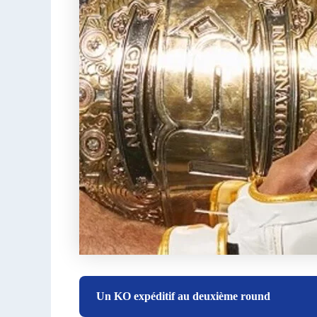
Un KO expéditif au deuxième round