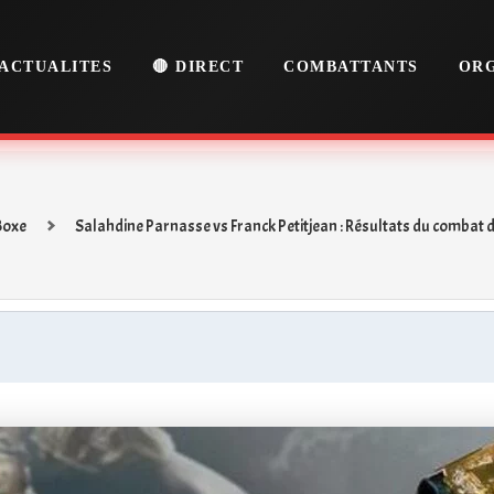
ACTUALITES
🔴 DIRECT
COMBATTANTS
ORG
Boxe
Salahdine Parnasse vs Franck Petitjean : Résultats du combat 