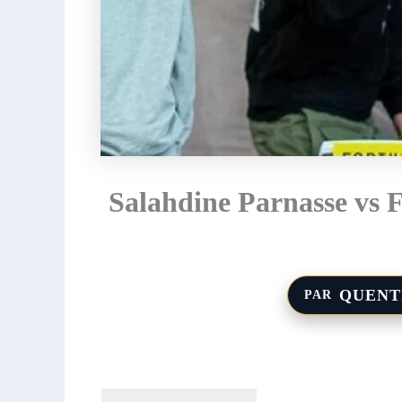
Salahdine Parnasse vs F
QUENT
PAR