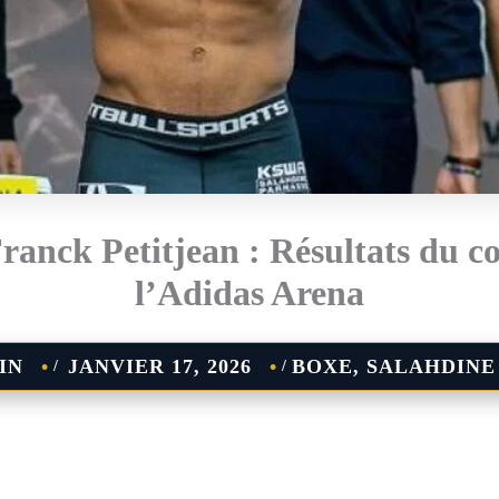
ranck Petitjean : Résultats du c
l’Adidas Arena
IN
JANVIER 17, 2026
BOXE
,
SALAHDINE
/
/