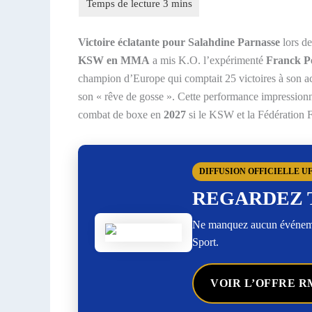
Victoire éclatante pour Salahdine Parnasse
lors de
KSW en MMA
a mis K.O. l’expérimenté
Franck Pe
champion d’Europe qui comptait 25 victoires à son act
son « rêve de gosse ». Cette performance impressionna
combat de boxe en
2027
si le KSW et la Fédération F
DIFFUSION OFFICIELLE U
REGARDEZ 
Ne manquez aucun événemen
Sport.
VOIR L’OFFRE R