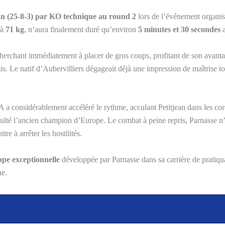
an (25-8-3) par KO technique au round 2
lors de l’événement organis
 à
71 kg
, n’aura finalement duré qu’environ
5 minutes et 30 secondes
a
 cherchant immédiatement à placer de gros coups, profitant de son avant
 Le natif d’Aubervilliers dégageait déjà une impression de maîtrise tot
a considérablement accéléré le rythme, acculant Petitjean dans les cor
iculté l’ancien champion d’Europe. Le combat à peine repris, Parnasse n
re à arrêter les hostilités.
ppe exceptionnelle
développée par Parnasse dans sa carrière de pratiq
ue.