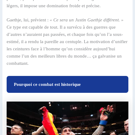
légers, il impose une domination froide et précise.
Gaethje, lui, prévient :
« Ce sera un Justin Gaethje différent. »
Ce type est capable de tout. Il a survécu à des guerres que
d’autres n’auraient pas passées, et chaque fois qu’on l’a sous-
estimé, il a rendu la pareille au centuple. La motivation d’unifier
les ceintures face à l’homme qu’on considère aujourd’hui
comme l’un des meilleurs libres du monde… ça galvanise un
combattant.
Pourquoi ce combat est historique