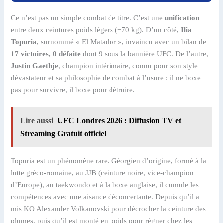
Ce n’est pas un simple combat de titre. C’est une
unification
entre deux ceintures poids légers (−70 kg). D’un côté,
Ilia
Topuria
, surnommé « El Matador », invaincu avec un bilan de
17 victoires, 0 défaite
dont 9 sous la bannière UFC. De l’autre,
Justin Gaethje
, champion intérimaire, connu pour son style
dévastateur et sa philosophie de combat à l’usure : il ne boxe
pas pour survivre, il boxe pour détruire.
Lire aussi
UFC Londres 2026 : Diffusion TV et
Streaming Gratuit officiel
Topuria est un phénomène rare. Géorgien d’origine, formé à la
lutte gréco-romaine, au JJB (ceinture noire, vice-champion
d’Europe), au taekwondo et à la boxe anglaise, il cumule les
compétences avec une aisance déconcertante. Depuis qu’il a
mis KO Alexander Volkanovski pour décrocher la ceinture des
plumes, puis qu’il est monté en poids pour régner chez les