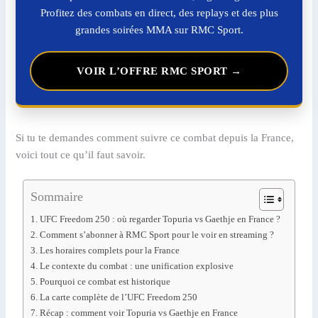
Profitez des combats en direct, des replays et des plus
grandes soirées MMA sur RMC Sport.
VOIR L’OFFRE RMC SPORT →
Si tu te demandes comment suivre ce combat depuis la France,
voici tout ce qu’il faut savoir.
Sommaire
UFC Freedom 250 : où regarder Topuria vs Gaethje en France ?
Comment s’abonner à RMC Sport pour le voir en streaming ?
Les horaires complets pour la France
Le contexte du combat : une unification explosive
Pourquoi ce combat est historique
La carte complète de l’UFC Freedom 250
Récap : comment voir Topuria vs Gaethje en France