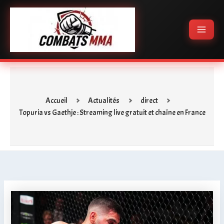
Aller
Main
au
Menu
contenu
Accueil
Actualités
direct
Topuria vs Gaethje : Streaming live gratuit et chaîne en France