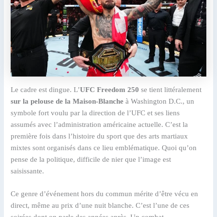
Le cadre est dingue. L’
UFC Freedom 250
se tient littéralement
sur la pelouse de la Maison-Blanche
à Washington D.C., un
symbole fort voulu par la direction de l’UFC et ses liens
assumés avec l’administration américaine actuelle. C’est la
première fois dans l’histoire du sport que des arts martiaux
mixtes sont organisés dans ce lieu emblématique. Quoi qu’on
pense de la politique, difficile de nier que l’image est
saisissante.
Ce genre d’événement hors du commun mérite d’être vécu en
direct, même au prix d’une nuit blanche. C’est l’une de ces
soirées dont on parle des années après. Un combat