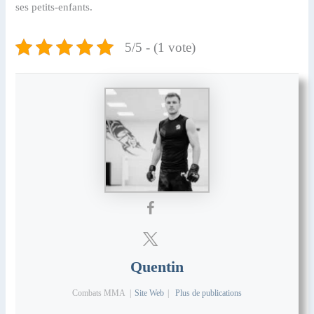
ses petits-enfants.
5/5 - (1 vote)
Quentin
Combats MMA
|
Site Web
|
Plus de publications