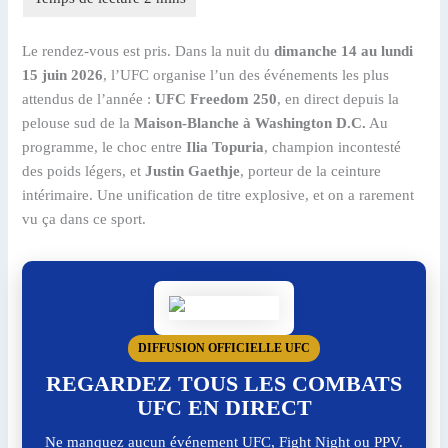
Le rendez-vous est pris. Dans la nuit du
dimanche 14 au lundi
15 juin 2026
, l’UFC organise l’un des événements les plus
attendus de l’année :
UFC Freedom 250
, en direct depuis la
pelouse sud de la
Maison-Blanche à Washington D.C.
Au
programme, le choc entre
Ilia Topuria
, champion incontesté
des poids légers, et
Justin Gaethje
, porteur de la ceinture
intérimaire. Une unification de titre explosive, et on a rarement
vu ça dans ce sport.
DIFFUSION OFFICIELLE UFC
REGARDEZ TOUS LES COMBATS
UFC EN DIRECT
Ne manquez aucun événement UFC, Fight Night ou PPV.