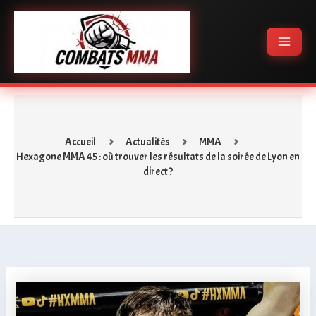
Aller
Main
au
Menu
contenu
Accueil
Actualités
MMA
Hexagone MMA 45 : où trouver les résultats de la soirée de Lyon en
direct ?