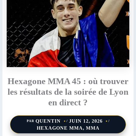
Hexagone MMA 45 : où trouver
les résultats de la soirée de Lyon
en direct ?
QUENTIN
JUIN 12, 2026
PAR
/
/
HEXAGONE MMA
,
MMA