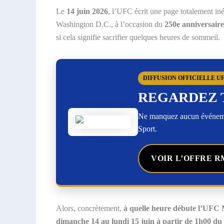
Le
14 juin 2026
, l’UFC écrit une page totalement iné
Washington D.C., à l’occasion du
250e anniversaire
si cela signifie sacrifier quelques heures de sommeil.
DIFFUSION OFFICIELLE U
REGARDEZ 
Ne manquez aucun événemen
Sport.
VOIR L’OFFRE R
Alors, concrètement,
à quelle heure débute l’UFC
dimanche 14 au lundi 15 juin à partir de 1h00 du