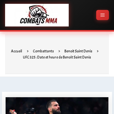
Aller
Main
au
Menu
contenu
Accueil
Combattants
Benoit Saint Denis
UFC 325 : Date et heure de Benoît Saint Denis