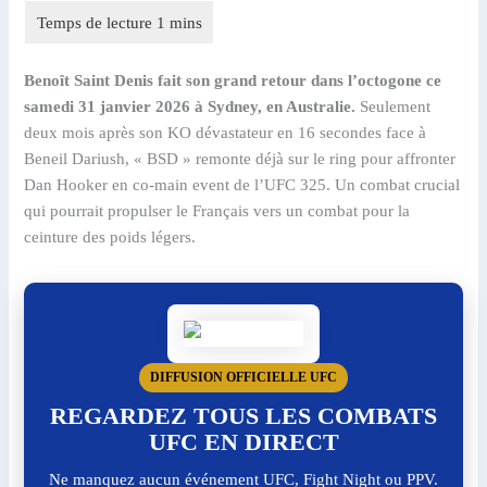
Benoît Saint Denis fait son grand retour dans l’octogone ce
samedi 31 janvier 2026 à Sydney, en Australie.
Seulement
deux mois après son KO dévastateur en 16 secondes face à
Beneil Dariush, « BSD » remonte déjà sur le ring pour affronter
Dan Hooker en co-main event de l’UFC 325. Un combat crucial
qui pourrait propulser le Français vers un combat pour la
ceinture des poids légers.
DIFFUSION OFFICIELLE UFC
REGARDEZ TOUS LES COMBATS
UFC EN DIRECT
Ne manquez aucun événement UFC, Fight Night ou PPV.