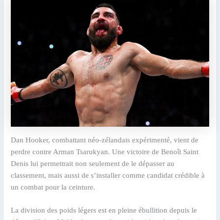
Dan Hooker, combattant néo-zélandais expérimenté, vient de
perdre contre Arman Tsarukyan. Une victoire de Benoît Saint
Denis lui permettrait non seulement de le dépasser au
classement, mais aussi de s’installer comme candidat crédible à
un combat pour la ceinture.
La division des poids légers est en pleine ébullition depuis le