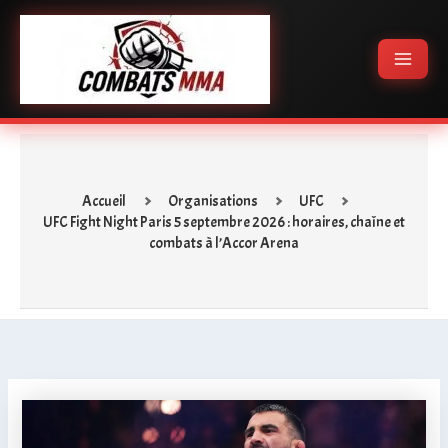
Aller
Main
au
Menu
contenu
Accueil
Organisations
UFC
UFC Fight Night Paris 5 septembre 2026 : horaires, chaîne et
combats à l’Accor Arena