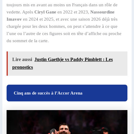
toujours mis en avant au moins un Français dans un rôle de
vedette. Après
Ciryl Gane
en 2022 et 2023,
Nassourdine
Imavov
en 2024 et 2025, et avec une saison 2026 déjà très
chargée pour les deux hommes, on peut s’attendre à ce que
l’une ou l’autre de ces figures soit en tête d’affiche ou proche
du sommet de la carte.
Lire aussi
Justin Gaethje vs Paddy Pimblett : Les
pronostics
Cinq ans de succès à l’Accor Arena