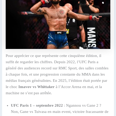
Pour apprécier ce que représente cette cinquième édition, il
suffit de regarder les chiffres. Depuis 2022, l’UFC Paris a
généré des audiences record sur RMC Sport, des salles combles
à chaque fois, et une progression constante du MMA dans les
médias français généralistes. En 2025, l’édition était portée par
le choc
Imavov vs Whittaker
à l’Accor Arena en mai, et la
machine ne s’est pas arrêtée.
UFC Paris 1 – septembre 2022
: Ngannou vs Gane 2 ?
Non, Gane vs Tuivasa en main event, victoire fracassante de