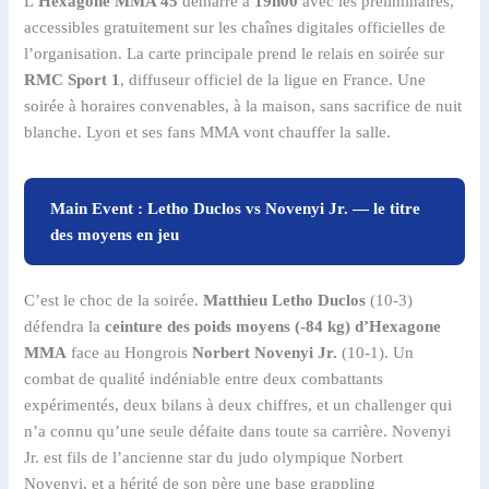
L’
Hexagone MMA 45
démarre à
19h00
avec les préliminaires,
accessibles gratuitement sur les chaînes digitales officielles de
l’organisation. La carte principale prend le relais en soirée sur
RMC Sport 1
, diffuseur officiel de la ligue en France. Une
soirée à horaires convenables, à la maison, sans sacrifice de nuit
blanche. Lyon et ses fans MMA vont chauffer la salle.
Main Event : Letho Duclos vs Novenyi Jr. — le titre
des moyens en jeu
C’est le choc de la soirée.
Matthieu Letho Duclos
(10-3)
défendra la
ceinture des poids moyens (-84 kg) d’Hexagone
MMA
face au Hongrois
Norbert Novenyi Jr.
(10-1). Un
combat de qualité indéniable entre deux combattants
expérimentés, deux bilans à deux chiffres, et un challenger qui
n’a connu qu’une seule défaite dans toute sa carrière. Novenyi
Jr. est fils de l’ancienne star du judo olympique Norbert
Novenyi, et a hérité de son père une base grappling