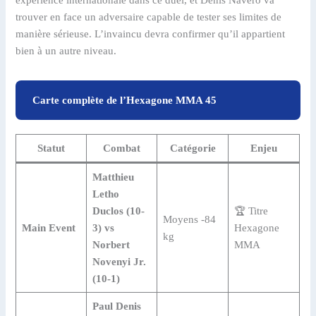
expérience internationale dans ce duel, et Denis Navero va
trouver en face un adversaire capable de tester ses limites de
manière sérieuse. L’invaincu devra confirmer qu’il appartient
bien à un autre niveau.
Carte complète de l’Hexagone MMA 45
Statut
Combat
Catégorie
Enjeu
Matthieu
Letho
Duclos (10-
🏆 Titre
Moyens -84
Main Event
3) vs
Hexagone
kg
Norbert
MMA
Novenyi Jr.
(10-1)
Paul Denis