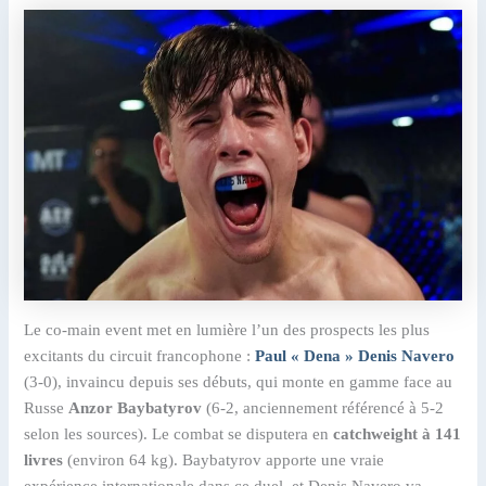
Le co-main event met en lumière l’un des prospects les plus
excitants du circuit francophone :
Paul « Dena » Denis Navero
(3-0), invaincu depuis ses débuts, qui monte en gamme face au
Russe
Anzor Baybatyrov
(6-2, anciennement référencé à 5-2
selon les sources). Le combat se disputera en
catchweight à 141
livres
(environ 64 kg). Baybatyrov apporte une vraie