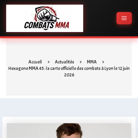
Aller
Main
au
Menu
contenu
Accueil
Actualités
MMA
Hexagone MMA 45 : la carte officielle des combats à Lyon le 12 juin
2026