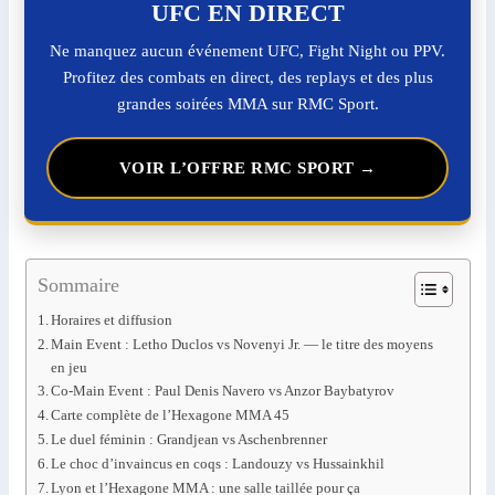
UFC EN DIRECT
Ne manquez aucun événement UFC, Fight Night ou PPV.
Profitez des combats en direct, des replays et des plus
grandes soirées MMA sur RMC Sport.
VOIR L’OFFRE RMC SPORT →
Sommaire
Horaires et diffusion
Main Event : Letho Duclos vs Novenyi Jr. — le titre des moyens
en jeu
Co-Main Event : Paul Denis Navero vs Anzor Baybatyrov
Carte complète de l’Hexagone MMA 45
Le duel féminin : Grandjean vs Aschenbrenner
Le choc d’invaincus en coqs : Landouzy vs Hussainkhil
Lyon et l’Hexagone MMA : une salle taillée pour ça