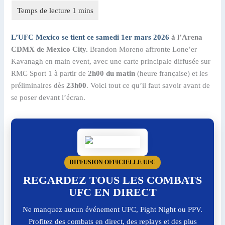
L’UFC Mexico se tient ce samedi 1er mars 2026
à l’Arena
CDMX de Mexico City.
Brandon Moreno affronte Lone’er
Kavanagh en main event, avec une carte principale diffusée sur
RMC Sport 1 à partir de
2h00 du matin
(heure française) et les
préliminaires dès
23h00
. Voici tout ce qu’il faut savoir avant de
se poser devant l’écran.
DIFFUSION OFFICIELLE UFC
REGARDEZ TOUS LES COMBATS
UFC EN DIRECT
Ne manquez aucun événement UFC, Fight Night ou PPV.
Profitez des combats en direct, des replays et des plus