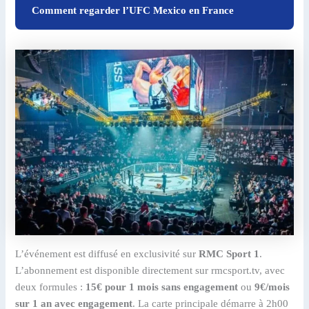
Comment regarder l’UFC Mexico en France
L’événement est diffusé en exclusivité sur
RMC Sport 1
.
L’abonnement est disponible directement sur rmcsport.tv, avec
deux formules :
15€ pour 1 mois sans engagement
ou
9€/mois
sur 1 an avec engagement
. La carte principale démarre à 2h00