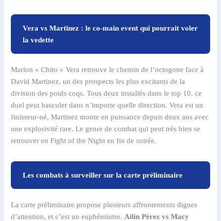
Vera vs Martinez : le co-main event qui pourrait voler
la vedette
Marlon « Chito » Vera retrouve le chemin de l’octogone face à
David Martinez, un des prospects les plus excitants de la
division des poids coqs. Tous deux installés dans le top 10, ce
duel peut basculer dans n’importe quelle direction. Vera est un
finisseur-né, Martinez monte en puissance depuis deux ans avec
une explosivité rare. Le genre de combat qui peut très bien se
retrouver en Fight of the Night en fin de soirée.
Les combats à surveiller sur la carte préliminaire
La carte préliminaire propose plusieurs affrontements dignes
d’attention, et c’est un euphémisme.
Ailín Pérez vs Macy