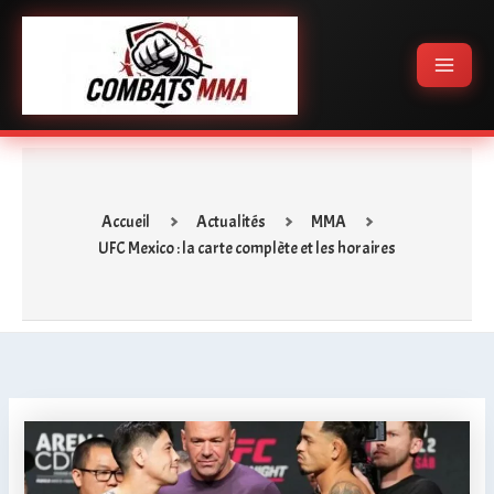
Aller
Main
au
Menu
contenu
Accueil
Actualités
MMA
UFC Mexico : la carte complète et les horaires