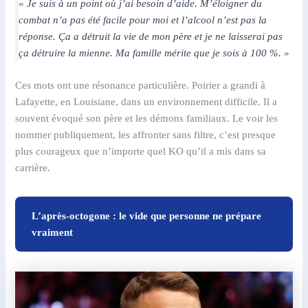
« Je suis à un point où j’ai besoin d’aide. M’éloigner du
combat n’a pas été facile pour moi et l’alcool n’est pas la
réponse. Ça a détruit la vie de mon père et je ne laisserai pas
ça détruire la mienne. Ma famille mérite que je sois à 100 %. »
Ces mots ont une résonance particulière. Poirier a grandi à
Lafayette, en Louisiane, dans un environnement difficile. Il a
souvent évoqué son père et les démons familiaux. Le voir les
nommer publiquement, les affronter sans filtre, c’est presque
plus courageux que n’importe quel KO qu’il a mis dans sa
carrière.
L’après-octogone : le vide que personne ne prépare
vraiment