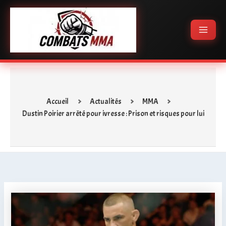
Aller
Main
au
Menu
contenu
Accueil
Actualités
MMA
Dustin Poirier arrêté pour ivresse : Prison et risques pour lui