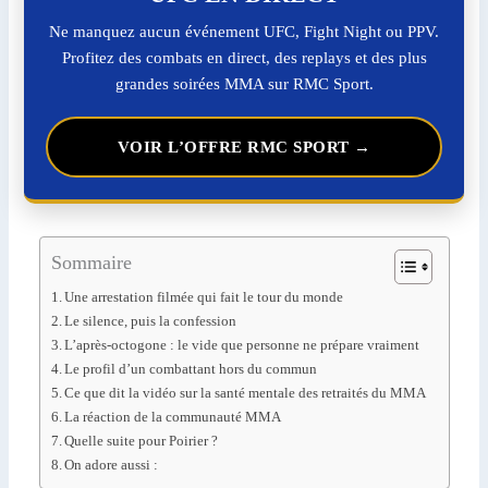
Ne manquez aucun événement UFC, Fight Night ou PPV.
Profitez des combats en direct, des replays et des plus
grandes soirées MMA sur RMC Sport.
VOIR L’OFFRE RMC SPORT →
Sommaire
Une arrestation filmée qui fait le tour du monde
Le silence, puis la confession
L’après-octogone : le vide que personne ne prépare vraiment
Le profil d’un combattant hors du commun
Ce que dit la vidéo sur la santé mentale des retraités du MMA
La réaction de la communauté MMA
Quelle suite pour Poirier ?
On adore aussi :