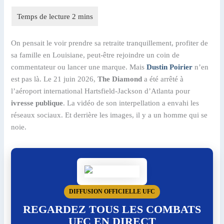
On pensait le voir prendre sa retraite tranquillement, profiter de
sa famille en Louisiane, peut-être rejoindre un coin de
commentateur ou lancer une marque. Mais
Dustin Poirier
n’en
est pas là. Le 21 juin 2026,
The Diamond
a été arrêté à
l’aéroport international Hartsfield-Jackson d’Atlanta pour
ivresse publique
. La vidéo de son interpellation a envahi les
réseaux sociaux. Et derrière les images, il y a un homme qui se
noie.
DIFFUSION OFFICIELLE UFC
REGARDEZ TOUS LES COMBATS
UFC EN DIRECT