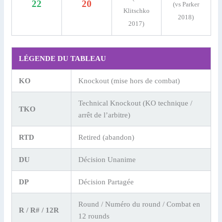
22
20
(vs Parker
Klitschko
2018)
2017)
LÉGENDE DU TABLEAU
KO
Knockout (mise hors de combat)
Technical Knockout (KO technique /
TKO
arrêt de l’arbitre)
RTD
Retired (abandon)
DU
Décision Unanime
DP
Décision Partagée
Round / Numéro du round / Combat en
R / R# / 12R
12 rounds