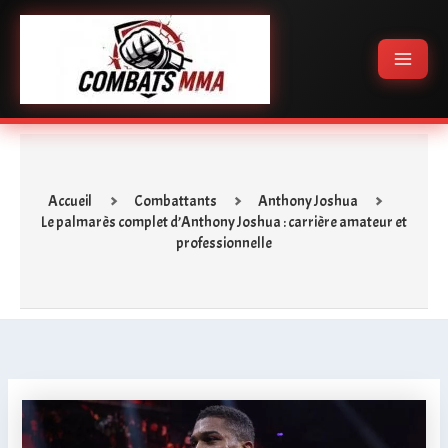
Aller
Main
au
Menu
contenu
Accueil
Combattants
Anthony Joshua
Le palmarès complet d’Anthony Joshua : carrière amateur et
professionnelle