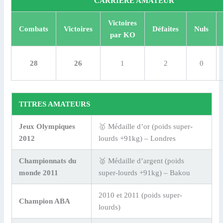
CARRIÈRE AMATEUR
Victoires
Combats
Victoires
Défaites
Nuls
par KO
28
26
1
2
0
TITRES AMATEURS
Jeux Olympiques
🥇 Médaille d’or (poids super-
2012
lourds +91kg) – Londres
Championnats du
🥈 Médaille d’argent (poids
monde 2011
super-lourds +91kg) – Bakou
2010 et 2011 (poids super-
Champion ABA
lourds)