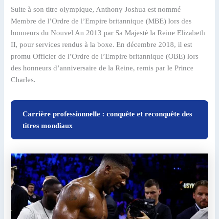
Suite à son titre olympique, Anthony Joshua est nommé
Membre de l’Ordre de l’Empire britannique (MBE) lors des
honneurs du Nouvel An 2013 par Sa Majesté la Reine Elizabeth
II, pour services rendus à la boxe. En décembre 2018, il est
promu Officier de l’Ordre de l’Empire britannique (OBE) lors
des honneurs d’anniversaire de la Reine, remis par le Prince
Charles.
Carrière professionnelle : conquête et reconquête des
titres mondiaux