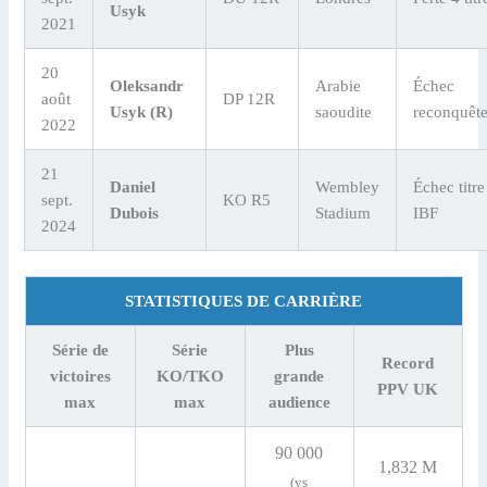
Usyk
2021
20
Oleksandr
Arabie
Échec
août
DP 12R
Usyk (R)
saoudite
reconquêt
2022
21
Daniel
Wembley
Échec titre
sept.
KO R5
Dubois
Stadium
IBF
2024
STATISTIQUES DE CARRIÈRE
Série de
Série
Plus
Record
victoires
KO/TKO
grande
PPV UK
max
max
audience
90 000
1,832 M
(vs