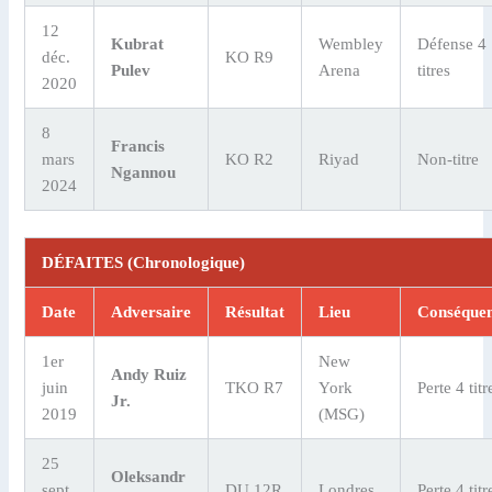
12
Kubrat
Wembley
Défense 4
déc.
KO R9
Pulev
Arena
titres
2020
8
Francis
mars
KO R2
Riyad
Non-titre
Ngannou
2024
DÉFAITES (Chronologique)
Date
Adversaire
Résultat
Lieu
Conséque
1er
New
Andy Ruiz
juin
TKO R7
York
Perte 4 titr
Jr.
2019
(MSG)
25
Oleksandr
sept.
DU 12R
Londres
Perte 4 titr