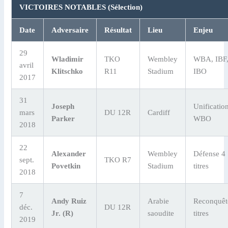
VICTOIRES NOTABLES (Sélection)
Date
Adversaire
Résultat
Lieu
Enjeu
29
Wladimir
TKO
Wembley
WBA, IBF
avril
Klitschko
R11
Stadium
IBO
2017
31
Joseph
Unificatio
mars
DU 12R
Cardiff
Parker
WBO
2018
22
Alexander
Wembley
Défense 4
sept.
TKO R7
Povetkin
Stadium
titres
2018
7
Andy Ruiz
Arabie
Reconquêt
déc.
DU 12R
Jr. (R)
saoudite
titres
2019