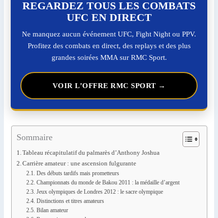
REGARDEZ TOUS LES COMBATS
UFC EN DIRECT
Ne manquez aucun événement UFC, Fight Night ou PPV.
Profitez des combats en direct, des replays et des plus
grandes soirées MMA sur RMC Sport.
VOIR L’OFFRE RMC SPORT →
Sommaire
Tableau récapitulatif du palmarès d’Anthony Joshua
Carrière amateur : une ascension fulgurante
Des débuts tardifs mais prometteurs
Championnats du monde de Bakou 2011 : la médaille d’argent
Jeux olympiques de Londres 2012 : le sacre olympique
Distinctions et titres amateurs
Bilan amateur