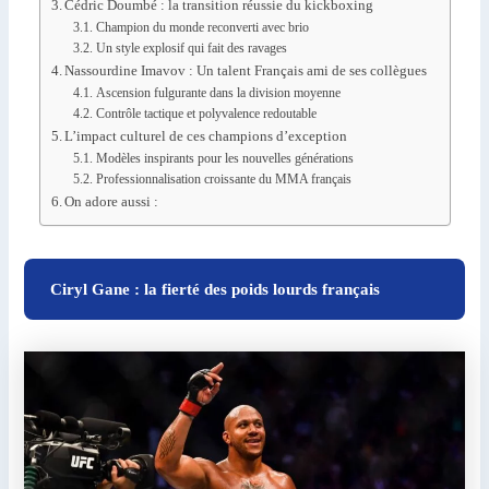
Cédric Doumbé : la transition réussie du kickboxing
Champion du monde reconverti avec brio
Un style explosif qui fait des ravages
Nassourdine Imavov : Un talent Français ami de ses collègues
Ascension fulgurante dans la division moyenne
Contrôle tactique et polyvalence redoutable
L’impact culturel de ces champions d’exception
Modèles inspirants pour les nouvelles générations
Professionnalisation croissante du MMA français
On adore aussi :
Ciryl Gane : la fierté des poids lourds français