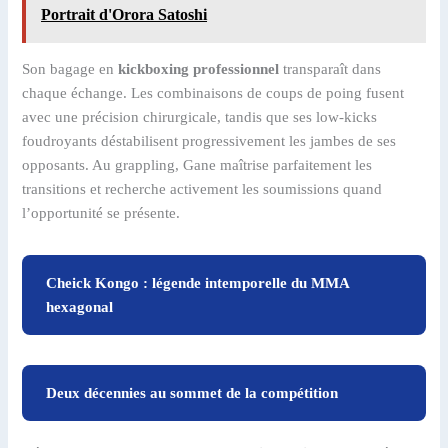
Portrait d'Orora Satoshi
Son bagage en
kickboxing professionnel
transparaît dans
chaque échange. Les combinaisons de coups de poing fusent
avec une précision chirurgicale, tandis que ses low-kicks
foudroyants déstabilisent progressivement les jambes de ses
opposants. Au grappling, Gane maîtrise parfaitement les
transitions et recherche activement les soumissions quand
l’opportunité se présente.
Cheick Kongo : légende intemporelle du MMA
hexagonal
Deux décennies au sommet de la compétition