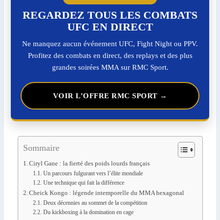
REGARDEZ TOUS LES COMBATS
UFC EN DIRECT
Ne manquez aucun événement UFC, Fight Night ou PPV.
Profitez des combats en direct, des replays et des plus
grandes soirées MMA sur RMC Sport.
VOIR L’OFFRE RMC SPORT →
Sommaire
Ciryl Gane : la fierté des poids lourds français
Un parcours fulgurant vers l’élite mondiale
Une technique qui fait la différence
Cheick Kongo : légende intemporelle du MMA hexagonal
Deux décennies au sommet de la compétition
Du kickboxing à la domination en cage