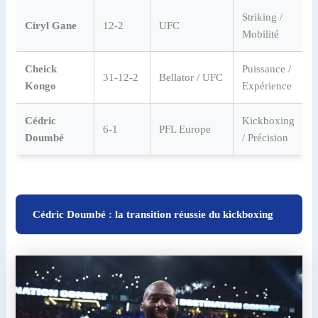
Striking /
Ciryl Gane
12-2
UFC
Mobilité
Cheick
Puissance /
31-12-2
Bellator / UFC
Kongo
Expérience
Cédric
Kickboxing
6-1
PFL Europe
Doumbé
/ Précision
Cédric Doumbé : la transition réussie du kickboxing