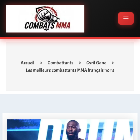
Aller
Main
au
Menu
contenu
Accueil
Combattants
Cyril Gane
Les meilleurs combattants MMA français noirs