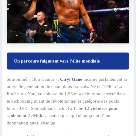
Un parcours fulgurant vers l’élite mondiale
Surnommé « Bon Gamin »,
Ciryl Gane
incarne parfaitement la
nouvelle génération de champions français. Né en 1990 à La
Roche-sur-Yon, ce colosse de 1,96 m a débuté sa carrière dans
le kickboxing avant de révolutionner la catégorie des poids
lourds UFC. Son palmarès actuel affiche
12 victoires pour
seulement 2 défaites
, statistiques qui témoignent d’une
domination quasi absolue.