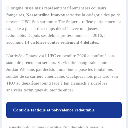
D’origine russe mais représentant fièrement les couleurs
françaises,
Nassourdine Imavov
terrorise la catégorie des poids
moyens UFC. Son surnom « The Sniper » reflète parfaitement sa
capacité à placer des coups décisifs avec une justesse
redoutable. Depuis ses débuts professionnels en 2016, il
accumule
14 victoires contre seulement 4 défaites
.
L’arrivée d’Imavov à l’UFC en octobre 2020 a confirmé son
statut de prétendant sérieux. Sa victoire inaugurale contre
Jordan Williams par décision unanime a posé les fondations
solides de sa carrière américaine. Quelques mois plus tard, son
TKO au deuxième round face à Ian Heinisch a sidéré les
analystes techniques du monde entier.
Contrôle tactique et polyvalence redoutable
La gestion du rythme constitue l’un des atouts majeurs