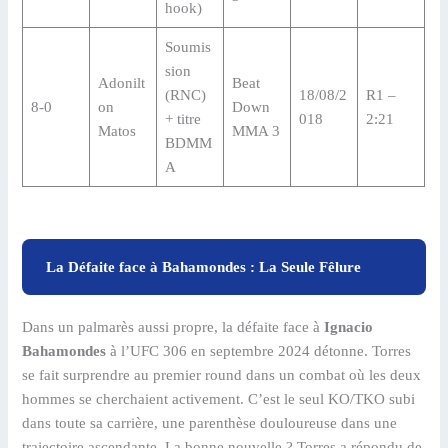
hook)
Soumis
sion
Adonilt
Beat
(RNC)
18/08/2
R1 –
8-0
on
Down
+ titre
018
2:21
Matos
MMA 3
BDMM
A
La Défaite face à Bahamondes : La Seule Fêlure
Dans un palmarès aussi propre, la défaite face à
Ignacio
Bahamondes
à l’UFC 306 en septembre 2024 détonne. Torres
se fait surprendre au premier round dans un combat où les deux
hommes se cherchaient activement. C’est le seul KO/TKO subi
dans toute sa carrière, une parenthèse douloureuse dans une
trajectoire ascendante. La bonne nouvelle ? Torres a répondu de