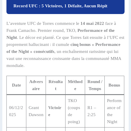
Record UFC : 5 Victoires, 1 Défaite, Aucun Répit
L’aventure UFC de Torres commence le
14 mai 2022
face à
Frank Camacho. Premier round, TKO,
Performance of the
Night
. Le décor est planté. Ce que Torres fait ensuite à l’UFC est
proprement hallucinant : il cumule
cinq bonus « Performance
of the Night » consécutifs
, un enchaînement rarissime qui lui
vaut une reconnaissance croissante dans la communauté MMA
mondiale.
Advers
Résulta
Méthod
Round /
Date
Bonus
aire
t
e
Temps
TKO
Perform
06/12/2
Grant
Victoir
(coups
R1 –
ance of
025
Dawson
e
de
2:25
the
poing)
Night