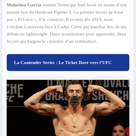
Mahatma García
soumet Torres par heel hook en moins d’une
minute lors du Hardcore Fighter 3. Ce premier revers ne brise
pas « El Loco », il le construit. Il revient dès 2019, mais
s’incline à nouveau face à Carlos Calvo par kneebar lors de ses
débuts en lightweight. Deux soumissions pour apprendre, deux
leçons qui forgent le caractère d’un combattant.
La Contender Series : Le Ticket Doré vers l’UFC