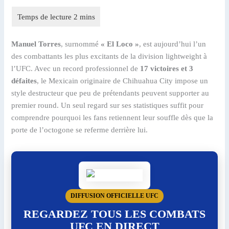
Manuel Torres
, surnommé
« El Loco »
, est aujourd’hui l’un
des combattants les plus excitants de la division lightweight à
l’UFC. Avec un record professionnel de
17 victoires et 3
défaites
, le Mexicain originaire de Chihuahua City impose un
style destructeur que peu de prétendants peuvent supporter au
premier round. Un seul regard sur ses statistiques suffit pour
comprendre pourquoi les fans retiennent leur souffle dès que la
porte de l’octogone se referme derrière lui.
DIFFUSION OFFICIELLE UFC
REGARDEZ TOUS LES COMBATS
UFC EN DIRECT