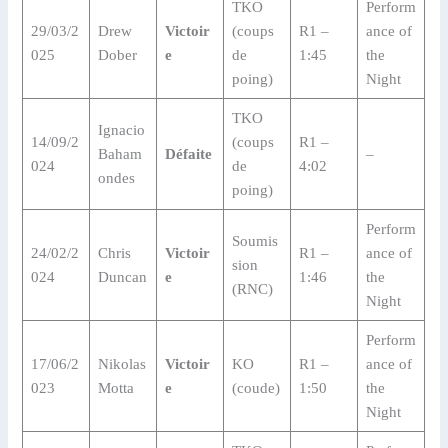
TKO
Perform
29/03/2
Drew
Victoir
(coups
R1 –
ance of
025
Dober
e
de
1:45
the
poing)
Night
TKO
Ignacio
14/09/2
(coups
R1 –
Baham
Défaite
–
024
de
4:02
ondes
poing)
Perform
Soumis
24/02/2
Chris
Victoir
R1 –
ance of
sion
024
Duncan
e
1:46
the
(RNC)
Night
Perform
17/06/2
Nikolas
Victoir
KO
R1 –
ance of
023
Motta
e
(coude)
1:50
the
Night