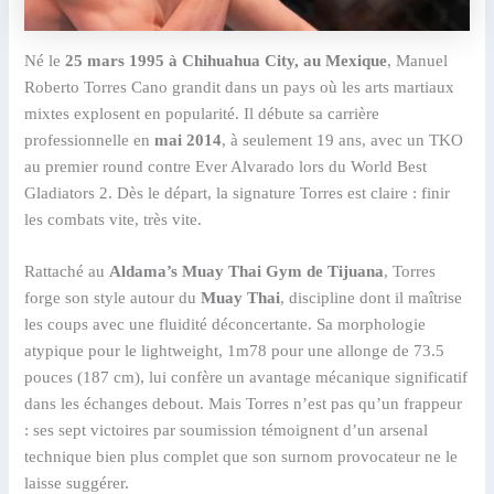
Né le
25 mars 1995 à Chihuahua City, au Mexique
, Manuel
Roberto Torres Cano grandit dans un pays où les arts martiaux
mixtes explosent en popularité. Il débute sa carrière
professionnelle en
mai 2014
, à seulement 19 ans, avec un TKO
au premier round contre Ever Alvarado lors du World Best
Gladiators 2. Dès le départ, la signature Torres est claire : finir
les combats vite, très vite.
Rattaché au
Aldama’s Muay Thai Gym de Tijuana
, Torres
forge son style autour du
Muay Thai
, discipline dont il maîtrise
les coups avec une fluidité déconcertante. Sa morphologie
atypique pour le lightweight, 1m78 pour une allonge de 73.5
pouces (187 cm), lui confère un avantage mécanique significatif
dans les échanges debout. Mais Torres n’est pas qu’un frappeur
: ses sept victoires par soumission témoignent d’un arsenal
technique bien plus complet que son surnom provocateur ne le
laisse suggérer.