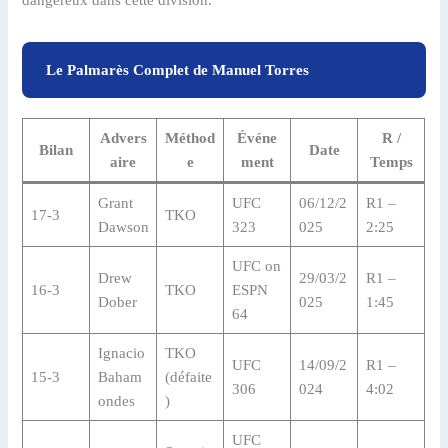
dangereux dans cette division.
Le Palmarès Complet de Manuel Torres
Advers
Méthod
Événe
R /
Bilan
Date
aire
e
ment
Temps
Grant
UFC
06/12/2
R1 –
17-3
TKO
Dawson
323
025
2:25
UFC on
Drew
29/03/2
R1 –
16-3
TKO
ESPN
Dober
025
1:45
64
Ignacio
TKO
UFC
14/09/2
R1 –
15-3
Baham
(défaite
306
024
4:02
ondes
)
UFC