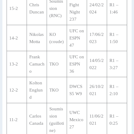
Soumis
Chris
Fight
24/02/2
R1 –
15-2
sion
Duncan
Night
024
1:46
(RNC)
237
UFC on
Nikolas
KO
17/06/2
R1 –
14-2
ESPN
Motta
(coude)
023
1:50
47
Frank
UFC on
14/05/2
R1 –
13-2
Camach
TKO
ESPN
022
3:27
o
36
Kolton
DWCS
26/10/2
R1 –
12-2
Englun
TKO
S5 W9
021
2:10
d
Soumis
UWC
Carlos
sion
11/06/2
R1 –
11-2
Mexico
Canada
(guilloti
021
0:25
27
ne)