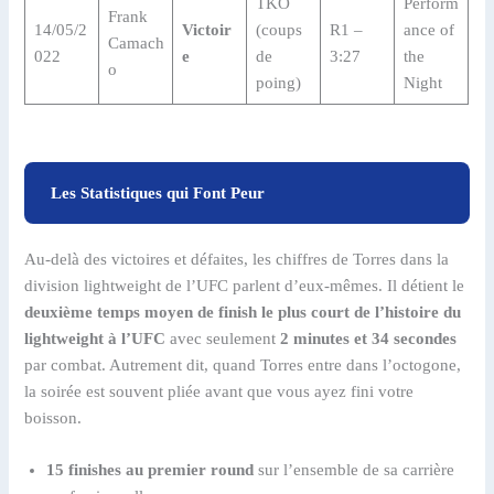
TKO
Perform
Frank
14/05/2
Victoir
(coups
R1 –
ance of
Camach
022
e
de
3:27
the
o
poing)
Night
Les Statistiques qui Font Peur
Au-delà des victoires et défaites, les chiffres de Torres dans la
division lightweight de l’UFC parlent d’eux-mêmes. Il détient le
deuxième temps moyen de finish le plus court de l’histoire du
lightweight à l’UFC
avec seulement
2 minutes et 34 secondes
par combat. Autrement dit, quand Torres entre dans l’octogone,
la soirée est souvent pliée avant que vous ayez fini votre
boisson.
15 finishes au premier round
sur l’ensemble de sa carrière