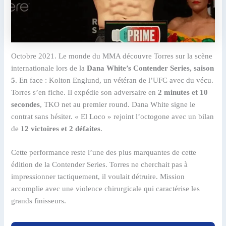
Octobre 2021. Le monde du MMA découvre Torres sur la scène
internationale lors de la
Dana White’s Contender Series, saison
5
. En face : Kolton Englund, un vétéran de l’UFC avec du vécu.
Torres s’en fiche. Il expédie son adversaire en
2 minutes et 10
secondes
, TKO net au premier round. Dana White signe le
contrat sans hésiter. « El Loco » rejoint l’octogone avec un bilan
de
12 victoires et 2 défaites
.
Cette performance reste l’une des plus marquantes de cette
édition de la Contender Series. Torres ne cherchait pas à
impressionner tactiquement, il voulait détruire. Mission
accomplie avec une violence chirurgicale qui caractérise les
grands finisseurs.