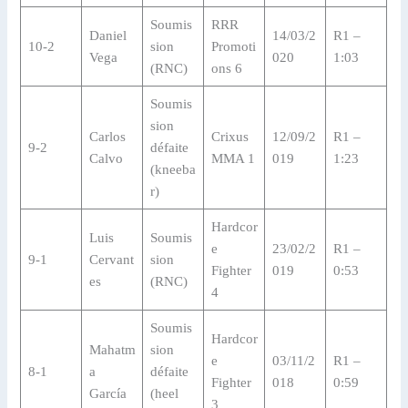
Soumis
RRR
Daniel
14/03/2
R1 –
10-2
sion
Promoti
Vega
020
1:03
(RNC)
ons 6
Soumis
sion
Carlos
Crixus
12/09/2
R1 –
9-2
défaite
Calvo
MMA 1
019
1:23
(kneeba
r)
Hardcor
Luis
Soumis
e
23/02/2
R1 –
9-1
Cervant
sion
Fighter
019
0:53
es
(RNC)
4
Soumis
Hardcor
Mahatm
sion
e
03/11/2
R1 –
8-1
a
défaite
Fighter
018
0:59
García
(heel
3