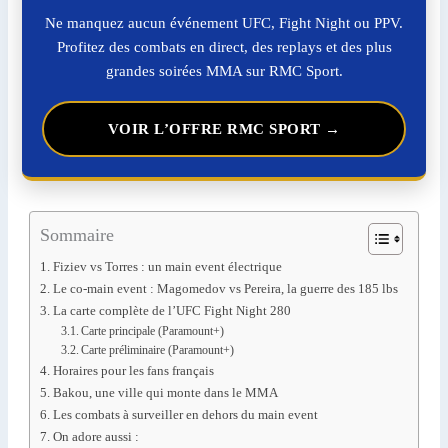
Ne manquez aucun événement UFC, Fight Night ou PPV.
Profitez des combats en direct, des replays et des plus
grandes soirées MMA sur RMC Sport.
VOIR L’OFFRE RMC SPORT →
Sommaire
Fiziev vs Torres : un main event électrique
Le co-main event : Magomedov vs Pereira, la guerre des 185 lbs
La carte complète de l’UFC Fight Night 280
Carte principale (Paramount+)
Carte préliminaire (Paramount+)
Horaires pour les fans français
Bakou, une ville qui monte dans le MMA
Les combats à surveiller en dehors du main event
On adore aussi :