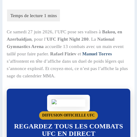
Ce samedi 27 juin 2026, l’UFC pose ses valises à
Bakou, en
Azerbaïdjan
, pour l’
UFC Fight Night 280
. La
National
Gymnastics Arena
accueille 13 combats avec un main event
taillé pour faire parler.
Rafael Fiziev
et
Manuel Torres
s’affrontent en tête d’affiche dans un duel de poids légers qui
s’annonce explosif. Et croyez-moi, ce n’est pas l’affiche la plus
sage du calendrier MMA.
DIFFUSION OFFICIELLE UFC
REGARDEZ TOUS LES COMBATS
UFC EN DIRECT