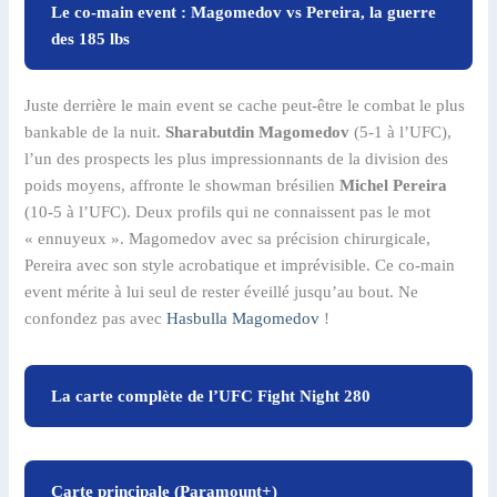
Le co-main event : Magomedov vs Pereira, la guerre
des 185 lbs
Juste derrière le main event se cache peut-être le combat le plus
bankable de la nuit.
Sharabutdin Magomedov
(5-1 à l’UFC),
l’un des prospects les plus impressionnants de la division des
poids moyens, affronte le showman brésilien
Michel Pereira
(10-5 à l’UFC). Deux profils qui ne connaissent pas le mot
« ennuyeux ». Magomedov avec sa précision chirurgicale,
Pereira avec son style acrobatique et imprévisible. Ce co-main
event mérite à lui seul de rester éveillé jusqu’au bout. Ne
confondez pas avec
Hasbulla Magomedov
!
La carte complète de l’UFC Fight Night 280
Carte principale (Paramount+)