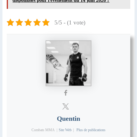
disponibles pour l'événement du 14 juin 2026 ?
5/5 - (1 vote)
Quentin
Combats MMA
|
Site Web
|
Plus de publications