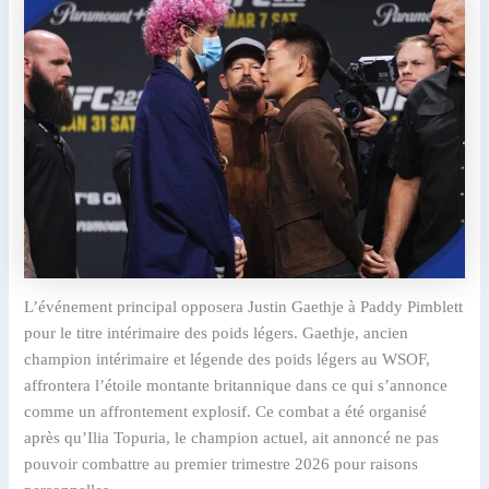
L’événement principal opposera Justin Gaethje à Paddy Pimblett
pour le titre intérimaire des poids légers. Gaethje, ancien
champion intérimaire et légende des poids légers au WSOF,
affrontera l’étoile montante britannique dans ce qui s’annonce
comme un affrontement explosif. Ce combat a été organisé
après qu’Ilia Topuria, le champion actuel, ait annoncé ne pas
pouvoir combattre au premier trimestre 2026 pour raisons