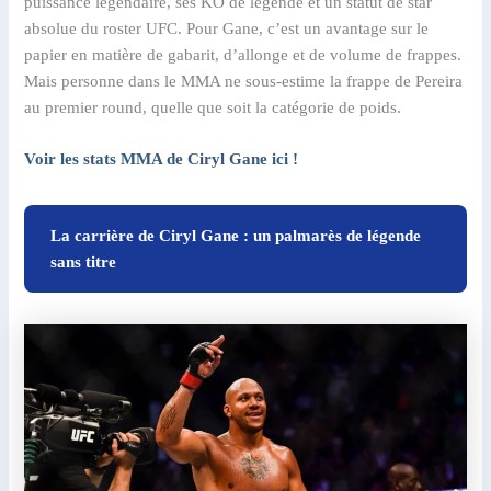
puissance légendaire, ses KO de légende et un statut de star
absolue du roster UFC. Pour Gane, c’est un avantage sur le
papier en matière de gabarit, d’allonge et de volume de frappes.
Mais personne dans le MMA ne sous-estime la frappe de Pereira
au premier round, quelle que soit la catégorie de poids.
Voir les stats MMA de Ciryl Gane ici !
La carrière de Ciryl Gane : un palmarès de légende
sans titre