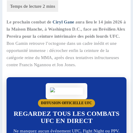
Le prochain combat de
Ciryl Gane
aura lieu le 14 juin 2026 à
la Maison Blanche, à Washington D.C., face au Brésilien Alex
Pereira pour la ceinture intérimaire des poids lourds UFC.
Bon Gamin retrouve l’octogone dans un cadre inédit et une
opportunité immense : décrocher enfin la ceinture de la
catégorie reine du MMA, après deux tentatives infructueuses
contre Francis Ngannou et Jon Jones.
DIFFUSION OFFICIELLE UFC
REGARDEZ TOUS LES COMBATS
UFC EN DIRECT
Ne manquez aucun événement UFC, Fight Night ou PPV.