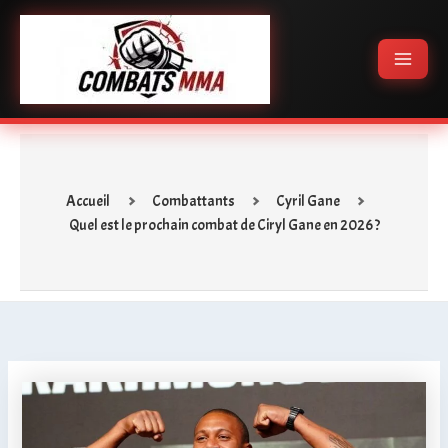
Aller
Main
au
Menu
contenu
Accueil
Combattants
Cyril Gane
Quel est le prochain combat de Ciryl Gane en 2026 ?