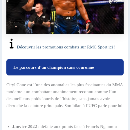
Découvrir les promotions combats sur RMC Sport ici !
Le parcours d’un champion sans couronne
Ciryl Gane est l’une des anomalies les plus fascinantes du MMA
moderne : un combattant unanimement reconnu comme l’un
des meilleurs poids lourds de l’histoire, sans jamais avoir
décroché la ceinture principale. Son bilan à l’UFC parle pour lui
:
Janvier 2022
: défaite aux points face à Francis Ngannou