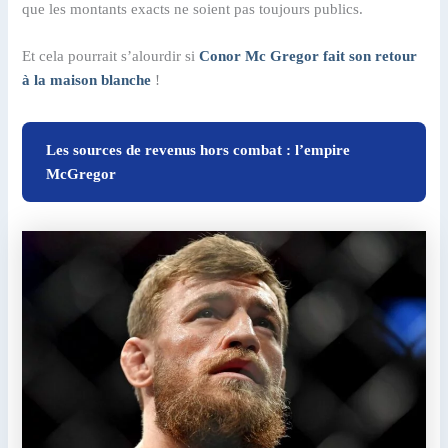
que les montants exacts ne soient pas toujours publics.
Et cela pourrait s’alourdir si
Conor Mc Gregor fait son retour
à la maison blanche
!
Les sources de revenus hors combat : l’empire
McGregor