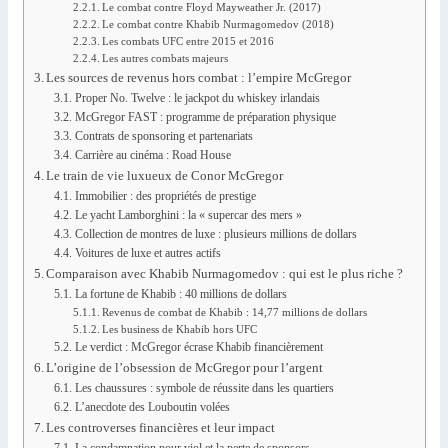
Le combat contre Floyd Mayweather Jr. (2017)
Le combat contre Khabib Nurmagomedov (2018)
Les combats UFC entre 2015 et 2016
Les autres combats majeurs
Les sources de revenus hors combat : l’empire McGregor
Proper No. Twelve : le jackpot du whiskey irlandais
McGregor FAST : programme de préparation physique
Contrats de sponsoring et partenariats
Carrière au cinéma : Road House
Le train de vie luxueux de Conor McGregor
Immobilier : des propriétés de prestige
Le yacht Lamborghini : la « supercar des mers »
Collection de montres de luxe : plusieurs millions de dollars
Voitures de luxe et autres actifs
Comparaison avec Khabib Nurmagomedov : qui est le plus riche ?
La fortune de Khabib : 40 millions de dollars
Revenus de combat de Khabib : 14,77 millions de dollars
Les business de Khabib hors UFC
Le verdict : McGregor écrase Khabib financièrement
L’origine de l’obsession de McGregor pour l’argent
Les chaussures : symbole de réussite dans les quartiers
L’anecdote des Louboutin volées
Les controverses financières et leur impact
La condamnation pour viol et la perte de sponsors