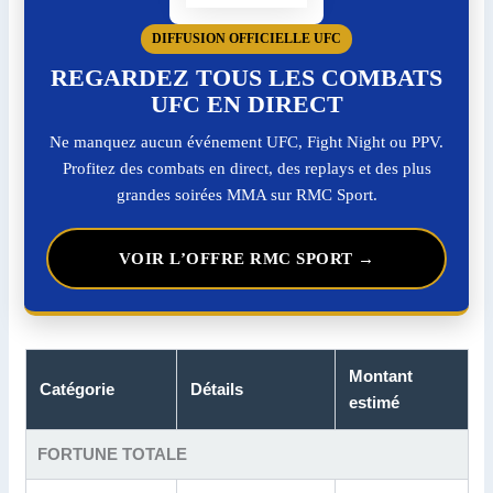
DIFFUSION OFFICIELLE UFC
REGARDEZ TOUS LES COMBATS
UFC EN DIRECT
Ne manquez aucun événement UFC, Fight Night ou PPV.
Profitez des combats en direct, des replays et des plus
grandes soirées MMA sur RMC Sport.
VOIR L’OFFRE RMC SPORT →
Montant
Catégorie
Détails
estimé
FORTUNE TOTALE