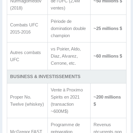
Nurmagomedov
de l’UFC (2,4M
~50 millions $
(2018)
ventes)
Période de
Combats UFC
domination double
~25 millions $
2015-2016
champion
vs Poirier, Aldo,
Autres combats
Diaz, Alvarez,
~60 millions $
UFC
Cerrone, etc.
BUSINESS & INVESTISSEMENTS
Vente à Proximo
Proper No.
Spirits en 2021
~200 millions
Twelve (whiskey)
(transaction
$
~600M$)
Programme de
Revenus
McGregor FAST
préparation
récurrents non