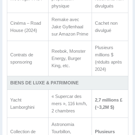
physique
divulgués
Remake avec
Cinéma – Road
Cachet non
Jake Gyllenhaal
House (2024)
divulgué
sur Amazon Prime
Plusieurs
Reebok, Monster
Contrats de
millions $
Energy, Burger
sponsoring
(réduits après
King, etc.
2024)
BIENS DE LUXE & PATRIMOINE
« Supercar des
Yacht
2,7 millions £
mers », 116 km/h,
Lamborghini
(~3,2M $)
2 chambres
Astronomia
Collection de
Tourbillon,
Plusieurs