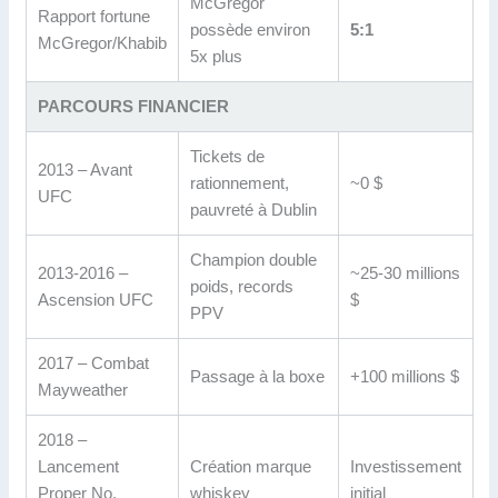
McGregor
Rapport fortune
possède environ
5:1
McGregor/Khabib
5x plus
PARCOURS FINANCIER
Tickets de
2013 – Avant
rationnement,
~0 $
UFC
pauvreté à Dublin
Champion double
2013-2016 –
~25-30 millions
poids, records
Ascension UFC
$
PPV
2017 – Combat
Passage à la boxe
+100 millions $
Mayweather
2018 –
Lancement
Création marque
Investissement
Proper No.
whiskey
initial