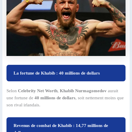
La fortune de Khabib : 40 millions de dollars
Selon
Celebrity Net Worth
,
Khabib Nurmagomedov
aurait
une fortune de
40 millions de dollars
, soit nettement moins que
son rival irlandais.
Revenus de combat de Khabib : 14,77 millions de