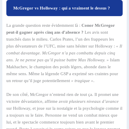
McGregor vs Holloway : qui a vraiment le dessus ?
La grande question reste évidemment là :
Conor McGregor
peut-il gagner après cinq ans d’absence ?
Les avis sont
tranchés dans le milieu. Carlos Prates, l’un des frappeurs les
plus dévastateurs de l’UFC, mise sans hésiter sur Holloway :
« Il
combat davantage. McGregor n’a pas combattu depuis cinq
ans. Je ne pense pas qu’il puisse battre Max Holloway. »
Islam
Makhachev, le champion des poids légers, abonde dans le
même sens. Même la légende GSP a exprimé ses craintes pour
un retour qu’il juge potentiellement
« tragique »
.
De son côté, McGregor n’entend rien de tout ça. Il promet une
victoire dévastatrice, affirme avoir
plusieurs niveaux d’avance
sur Holloway, et joue sur la nostalgie et la psychologie comme il
a toujours su le faire. Personne ne vend un combat mieux que
lui, et le spectacle commence toujours bien avant le premier
round. Reste à savoir si le corps suivra ce que la langue promet.