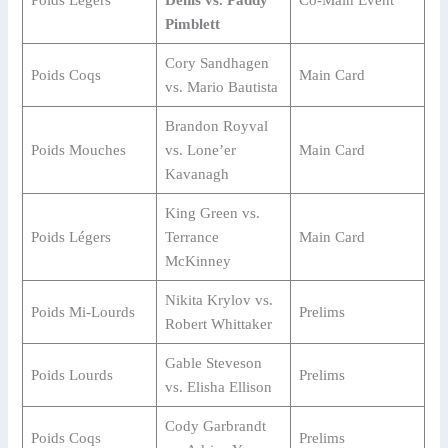
Poids Légers
Denis vs. Paddy
Co-Main Event
Pimblett
Cory Sandhagen
Poids Coqs
Main Card
vs. Mario Bautista
Brandon Royval
Poids Mouches
vs. Lone’er
Main Card
Kavanagh
King Green vs.
Poids Légers
Terrance
Main Card
McKinney
Nikita Krylov vs.
Poids Mi-Lourds
Prelims
Robert Whittaker
Gable Steveson
Poids Lourds
Prelims
vs. Elisha Ellison
Cody Garbrandt
Poids Coqs
Prelims