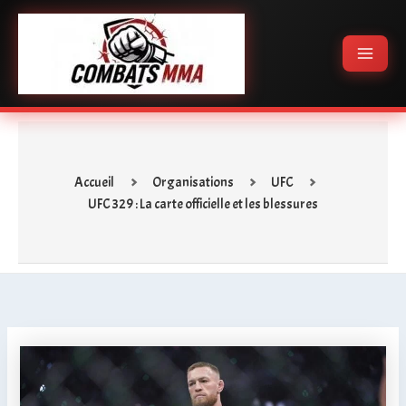
Aller
Main
au
Menu
contenu
Accueil
Organisations
UFC
UFC 329 : La carte officielle et les blessures