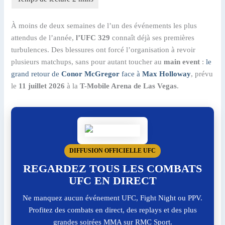
À moins de deux semaines de l’un des événements les plus
attendus de l’année,
l’UFC 329
connaît déjà ses premières
turbulences. Des blessures ont forcé l’organisation à revoir
plusieurs matchups, sans pour autant toucher au
main event
:
le
grand retour de
Conor McGregor
face à
Max Holloway
, prévu
le
11 juillet 2026
à la
T-Mobile Arena de Las Vegas
.
DIFFUSION OFFICIELLE UFC
REGARDEZ TOUS LES COMBATS
UFC EN DIRECT
Ne manquez aucun événement UFC, Fight Night ou PPV.
Profitez des combats en direct, des replays et des plus
grandes soirées MMA sur RMC Sport.