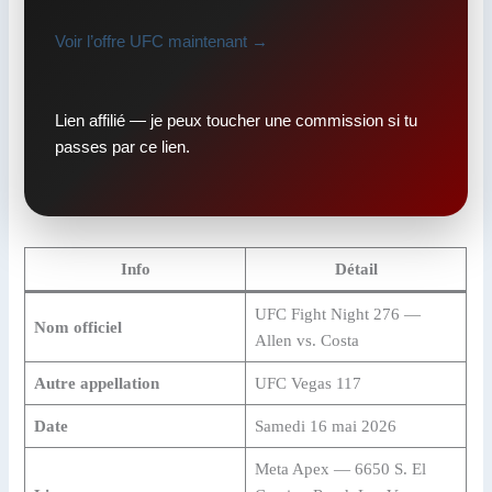
Voir l’offre UFC maintenant →
Lien affilié — je peux toucher une commission si tu
passes par ce lien.
Info
Détail
UFC Fight Night 276 —
Nom officiel
Allen vs. Costa
Autre appellation
UFC Vegas 117
Date
Samedi 16 mai 2026
Meta Apex — 6650 S. El