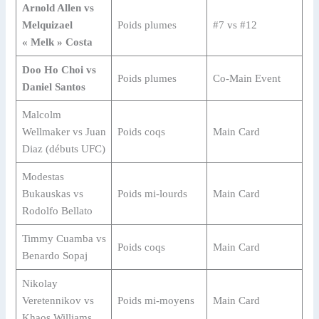
Arnold Allen vs
Melquizael
Poids plumes
#7 vs #12
« Melk » Costa
Doo Ho Choi vs
Poids plumes
Co-Main Event
Daniel Santos
Malcolm
Wellmaker vs Juan
Poids coqs
Main Card
Diaz (débuts UFC)
Modestas
Bukauskas vs
Poids mi-lourds
Main Card
Rodolfo Bellato
Timmy Cuamba vs
Poids coqs
Main Card
Benardo Sopaj
Nikolay
Veretennikov vs
Poids mi-moyens
Main Card
Khaos Williams