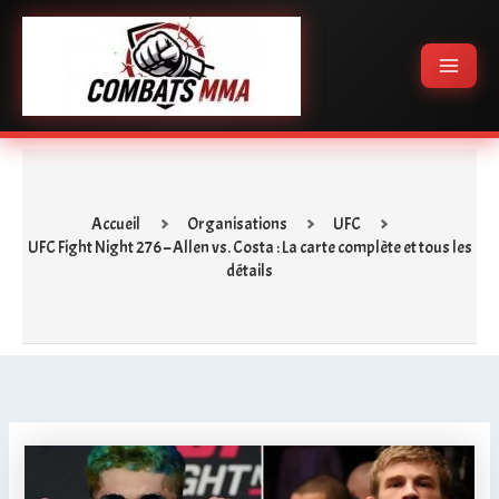
Aller
Main
au
Menu
contenu
Accueil
Organisations
UFC
UFC Fight Night 276 – Allen vs. Costa : La carte complète et tous les
détails